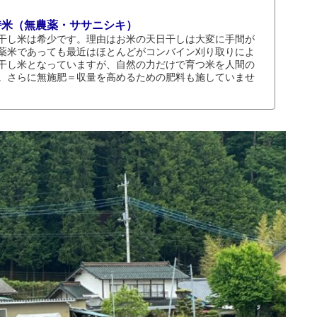
持米（無農薬・ササニシキ）
干し米は希少です。理由はお米の天日干しは大変に手間が
薬米であっても最近はほとんどがコンバイン刈り取りによ
干し米となっていますが、自然の力だけで育つ米を人間の
。さらに無施肥＝収量を高めるための肥料も施していませ