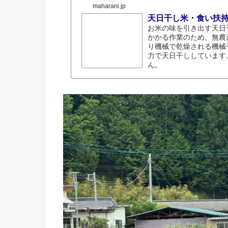
maharani.jp
天日干し米・食い扶
お米の味を引き出す天日
かかる作業のため、無農
り機械で乾燥される機械
力で天日干ししています
ん。