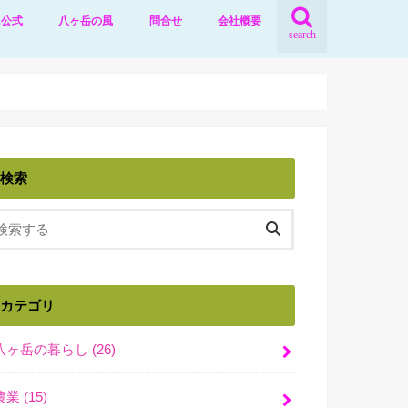
ニ公式
八ヶ岳の風
問合せ
会社概要
search
検索
カテゴリ
八ヶ岳の暮らし
(26)
農業
(15)