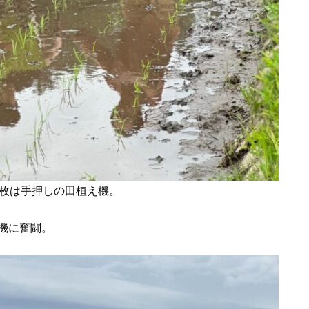
2枚は手押しの田植え機。
機に奮闘。