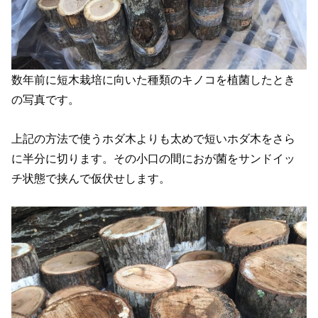
数年前に短木栽培に向いた種類のキノコを植菌したとき
の写真です。
上記の方法で使うホダ木よりも太めで短いホダ木をさら
に半分に切ります。その小口の間におが菌をサンドイッ
チ状態で挟んで仮伏せします。