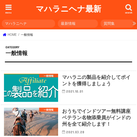
マハラニヘナ最新
menu
search
マハラニヘナ
最新情報
質問集
HOME
一般情報
一般情報
マハラニの製品を紹介してポイ
一般情報
ントを獲得しましょう
2021.10.01
おうちでインドツアー無料講座
一般情報
ベテラン名物添乗員がインドの
州を全て紹介します！
2021.03.28