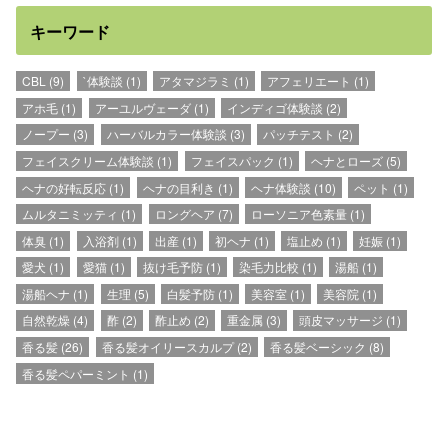
キーワード
CBL
(9)
`体験談
(1)
アタマジラミ
(1)
アフェリエート
(1)
アホ毛
(1)
アーユルヴェーダ
(1)
インディゴ体験談
(2)
ノープー
(3)
ハーバルカラー体験談
(3)
パッチテスト
(2)
フェイスクリーム体験談
(1)
フェイスパック
(1)
ヘナとローズ
(5)
ヘナの好転反応
(1)
ヘナの目利き
(1)
ヘナ体験談
(10)
ペット
(1)
ムルタニミッティ
(1)
ロングヘア
(7)
ローソニア色素量
(1)
体臭
(1)
入浴剤
(1)
出産
(1)
初ヘナ
(1)
塩止め
(1)
妊娠
(1)
愛犬
(1)
愛猫
(1)
抜け毛予防
(1)
染毛力比較
(1)
湯船
(1)
湯船ヘナ
(1)
生理
(5)
白髪予防
(1)
美容室
(1)
美容院
(1)
自然乾燥
(4)
酢
(2)
酢止め
(2)
重金属
(3)
頭皮マッサージ
(1)
香る髪
(26)
香る髪オイリースカルプ
(2)
香る髪ベーシック
(8)
香る髪ペパーミント
(1)