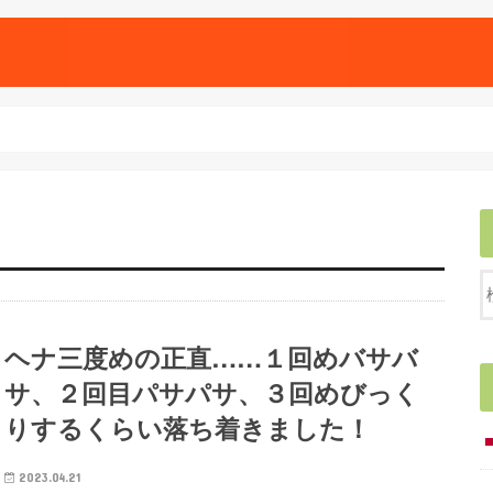
ヘナ三度めの正直……１回めバサバ
サ、２回目パサパサ、３回めびっく
りするくらい落ち着きました！
2023.04.21