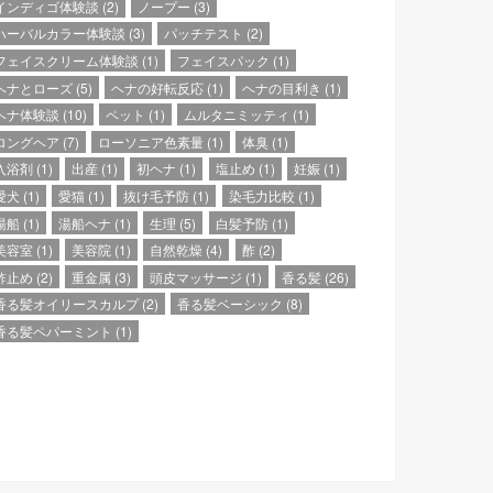
インディゴ体験談
(2)
ノープー
(3)
ハーバルカラー体験談
(3)
パッチテスト
(2)
フェイスクリーム体験談
(1)
フェイスパック
(1)
ヘナとローズ
(5)
ヘナの好転反応
(1)
ヘナの目利き
(1)
ヘナ体験談
(10)
ペット
(1)
ムルタニミッティ
(1)
ロングヘア
(7)
ローソニア色素量
(1)
体臭
(1)
入浴剤
(1)
出産
(1)
初ヘナ
(1)
塩止め
(1)
妊娠
(1)
愛犬
(1)
愛猫
(1)
抜け毛予防
(1)
染毛力比較
(1)
湯船
(1)
湯船ヘナ
(1)
生理
(5)
白髪予防
(1)
美容室
(1)
美容院
(1)
自然乾燥
(4)
酢
(2)
酢止め
(2)
重金属
(3)
頭皮マッサージ
(1)
香る髪
(26)
香る髪オイリースカルプ
(2)
香る髪ベーシック
(8)
香る髪ペパーミント
(1)