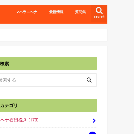
マハラニヘナ
最新情報
質問集
search
検索
カテゴリ
■ヘナ石臼挽き
(179)