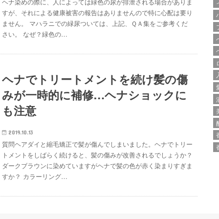
ヘナ染めの際に、人によっては緑色の尿が排泄される場合がありま
すが、それによる健康被害の報告はありませんので特に心配は要り
ません。 マハラニでの緑尿ついては、上記、ＱＡ集をご参考くだ
さい。 なぜ？緑色の…
ヘナでトリートメントを続け髪の傷
みが一時的に補修…ヘナショックに
も注意
2019.10.13
質問ヘアダイと縮毛矯正で髪が傷んでしまいました。ヘナでトリー
トメントをしばらく続けると、髪の傷みが改善されるでしょうか？
ダークブラウンに染めていますがヘナで髪の色が赤く染まりすぎま
すか？ カラーリング…