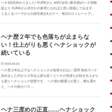
ヘナ3回目終わりました! KURAさん 40代/女性 (東京都)のヘナ体験
談より KURAさん何方かの参考になればと思い投稿してみます。
くるくるパーマからの縮毛矯正&カラー、毎日のストレートア…
ヘナ歴２年でも色落ちが止まらな
い！仕上がりも悪くヘナショックが
続いている
2022.02.03
ヘナ歴２年以上でもヘナショックが改善されない 質問 初めてヘナ
染めをした日から２年以上経ち延々とヘナの色落ちが続き仕上がり
も悪くヘナショック状態です。 ヘナ後の櫛通りが悪く、櫛を通す
と、ヘナの粉がパラ…
ヘナ三度めの正直……ヘナショック