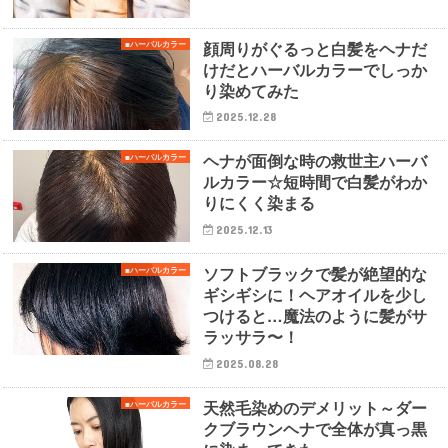
顔周りがぐるっと白髪をヘナだ
■ハーバルカラー
けだとハーバルカラーでしっか
り染めてみた
2025.12.28
ヘナが面倒な時の救世主ハーバ
■ハーバルカラー
ルカラー☆短時間で白髪がわか
りにくく染まる
2025.12.13
ソフトブラックで髪が絶望的な
■ハーバルカラー
ギシギシに！ヘアオイルを少し
つけると…魔法のように髪がサ
ラッサラ〜！
2025.08.28
天然毛染めのデメリット～ダー
■ハーバルカラー
クブラウンヘナで全体が真っ黒