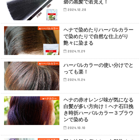
碧の黒髪で若見え！
2024.12.28
ヘナで染めたりハーバルカラー
■ハーバルカラー
で染めたりで自然な仕上がり
艶々に染まる
2024.11.29
ハーバルカラーの使い分けでと
■ハーバルカラー
っても楽！
2024.11.24
ヘナの赤オレンジ味が気になる
■ヘナカラー
白髪が多い方向け！ヘナ石臼挽
き時折ハーバルカラー３ブラウ
ンで染める
2024.10.10
■ハーバルカラー