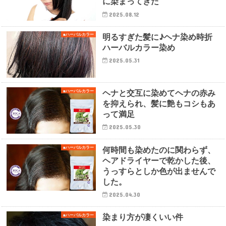
に染まってきた
2025.08.12
明るすぎた髪に♪ヘナ染め時折
■ハーバルカラー
ハーバルカラー染め
2025.05.31
ヘナと交互に染めてヘナの赤み
■ハーバルカラー
を抑えられ、髪に艶もコシもあ
って満足
2025.05.30
何時間も染めたのに関わらず、
■ハーバルカラー
ヘアドライヤーで乾かした後、
うっすらとしか色が出ませんで
した。
2025.04.30
染まり方が凄くいい件
■ハーバルカラー