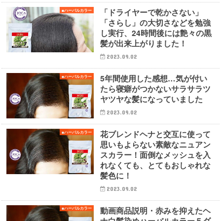
「ドライヤーで乾かさない」
■ハーバルカラー
「さらし」の大切さなどを勉強
し実行、24時間後には艶々の黒
髪が出来上がりました！
2023.09.02
5年間使用した感想…気が付い
■ハーバルカラー
たら寝癖がつかないサラサラツ
ヤツヤな髪になっていました
2023.09.02
花ブレンドヘナと交互に使って
■ハーバルカラー
思いもよらない素敵なニュアン
スカラー！面倒なメッシュを入
れなくても、とてもおしゃれな
髪色に！
2023.09.02
動画商品説明・赤みを抑えたヘ
■ハーバルカラー
ナ白髪染めハーバルカラー５ダ