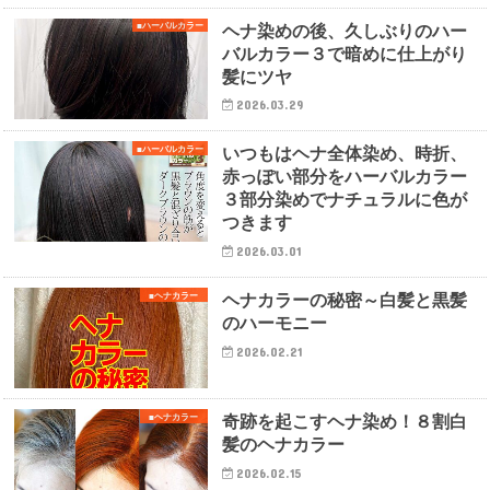
ヘナ染めの後、久しぶりのハー
■ハーバルカラー
バルカラー３で暗めに仕上がり
髪にツヤ
2026.03.29
いつもはヘナ全体染め、時折、
■ハーバルカラー
赤っぽい部分をハーバルカラー
３部分染めでナチュラルに色が
つきます
2026.03.01
ヘナカラーの秘密～白髪と黒髪
■ヘナカラー
のハーモニー
2026.02.21
奇跡を起こすヘナ染め！８割白
■ヘナカラー
髪のヘナカラー
2026.02.15