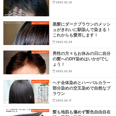
2025.03.30
黒髪にダークブラウンのメッシ
■ハーバルカラー
ュがきれいに馴染んで染まる！
これからも愛用します！
2025.03.28
男性の方々もお休みの日に自分
■ハーバルカラー
の髪へのDIY染めはいかがでし
ょう！
2025.03.05
ヘナ全体染めとハーバルカラー
■ハーバルカラー
部分染めの交互染めで自然なブ
ラウン
2025.02.17
髪も地肌も傷めず髪色自由自在
■ハーバルカラー