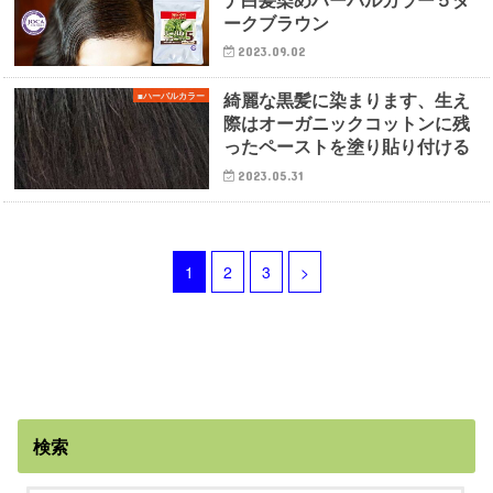
ークブラウン
2023.09.02
綺麗な黒髪に染まります、生え
■ハーバルカラー
際はオーガニックコットンに残
ったペーストを塗り貼り付ける
2023.05.31
1
2
3
>
検索