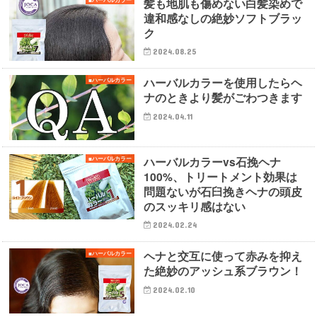
髪も地肌も傷めない白髪染めで
違和感なしの絶妙ソフトブラッ
ク
2024.08.25
ハーバルカラーを使用したらヘ
■ハーバルカラー
ナのときより髪がごわつきます
2024.04.11
ハーバルカラーvs石挽ヘナ
■ハーバルカラー
100%、トリートメント効果は
問題ないが石臼挽きヘナの頭皮
のスッキリ感はない
2024.02.24
ヘナと交互に使って赤みを抑え
■ハーバルカラー
た絶妙のアッシュ系ブラウン！
2024.02.10