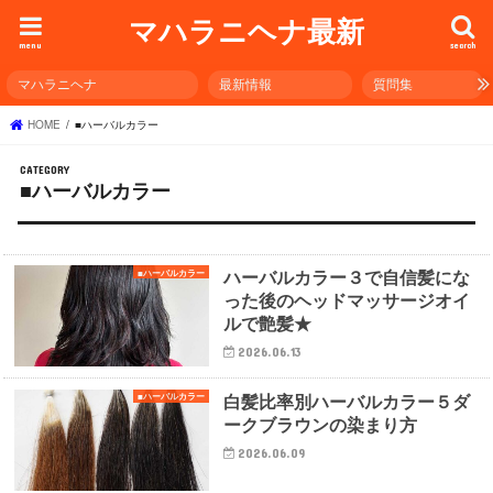
マハラニヘナ最新
menu
search
マハラニヘナ
最新情報
質問集
HOME
■ハーバルカラー
■ハーバルカラー
ハーバルカラー３で自信髪にな
■ハーバルカラー
った後のヘッドマッサージオイ
ルで艶髪★
2026.06.13
白髪比率別ハーバルカラー５ダ
■ハーバルカラー
ークブラウンの染まり方
2026.06.09