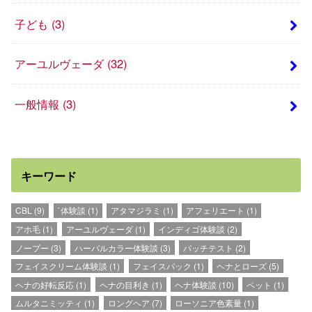
子ども
(3)
アーユルヴェーダ
(32)
一般情報
(3)
キーワード
CBL
(9)
`体験談
(1)
アタマジラミ
(1)
アフェリエート
(1)
アホ毛
(1)
アーユルヴェーダ
(1)
インディゴ体験談
(2)
ノープー
(3)
ハーバルカラー体験談
(3)
パッチテスト
(2)
フェイスクリーム体験談
(1)
フェイスパック
(1)
ヘナとローズ
(5)
ヘナの好転反応
(1)
ヘナの目利き
(1)
ヘナ体験談
(10)
ペット
(1)
ムルタニミッティ
(1)
ロングヘア
(7)
ローソニア色素量
(1)