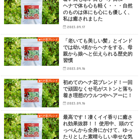
ヘナで体も心も軽く・・・自然
のものは体にも心にも優しく、
私は癒されました
2023.09.17
「老いても美しい髪」とインド
■ヘナ花ブレンド
では幼い頃からヘナをする、母
親から娘へと伝えられる歴史的
習慣
2023.09.16
初めてのヘナ花ブレンド！一回
■ヘナ花ブレンド
で頑固なくせ毛がストンと落ち
着き理想のウルつやヘアーに！
2023.09.16
最高です！凄くイイ香りに癒さ
■ヘナ花ブレンド
れ効果抜群！！ 使用中、頭のて
っぺんから全身にかけて、ゆっ
たりとした素晴らしい幸せな気