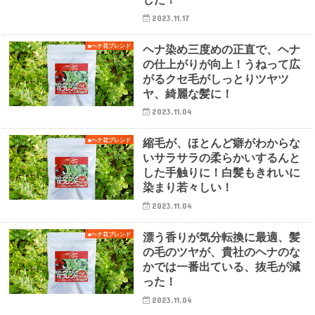
2023.11.17
ヘナ染め三度めの正直で、ヘナ
■ヘナ花ブレンド
の仕上がりが向上！うねって広
がるクセ毛がしっとりツヤツ
ヤ、綺麗な髪に！
2023.11.04
縮毛が、ほとんど癖がわからな
■ヘナ花ブレンド
いサラサラの柔らかいするんと
した手触りに！白髪もきれいに
染まり若々しい！
2023.11.04
漂う香りが気分転換に最適、髪
■ヘナ花ブレンド
の毛のツヤが、貴社のヘナのな
かでは一番出ている、抜毛が減
った！
2023.11.04