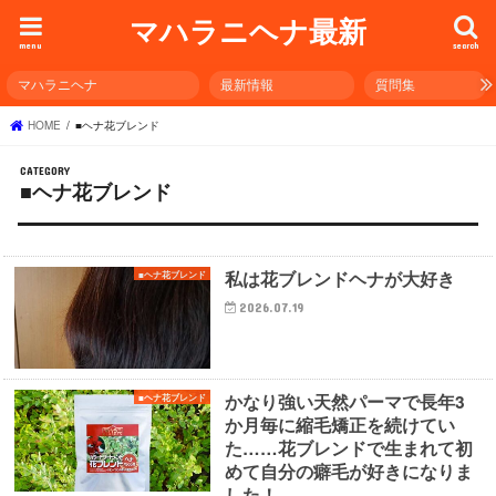
マハラニヘナ最新
menu
search
マハラニヘナ
最新情報
質問集
HOME
■ヘナ花ブレンド
■ヘナ花ブレンド
私は花ブレンドヘナが大好き
■ヘナ花ブレンド
2026.07.19
かなり強い天然パーマで長年3
■ヘナ花ブレンド
か月毎に縮毛矯正を続けてい
た……花ブレンドで生まれて初
めて自分の癖毛が好きになりま
した！