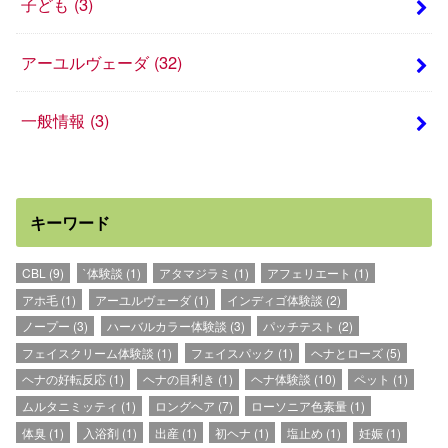
子ども
(3)
アーユルヴェーダ
(32)
一般情報
(3)
キーワード
CBL
(9)
`体験談
(1)
アタマジラミ
(1)
アフェリエート
(1)
アホ毛
(1)
アーユルヴェーダ
(1)
インディゴ体験談
(2)
ノープー
(3)
ハーバルカラー体験談
(3)
パッチテスト
(2)
フェイスクリーム体験談
(1)
フェイスパック
(1)
ヘナとローズ
(5)
ヘナの好転反応
(1)
ヘナの目利き
(1)
ヘナ体験談
(10)
ペット
(1)
ムルタニミッティ
(1)
ロングヘア
(7)
ローソニア色素量
(1)
体臭
(1)
入浴剤
(1)
出産
(1)
初ヘナ
(1)
塩止め
(1)
妊娠
(1)