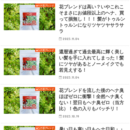
花ブレンドは高い？いやこれこ
■ヘナ花ブレンド
そまさにお値段以上のヘナ、買
って損無し！！！ 髪がトゥルン
トゥルンになりツヤツヤサラサ
ラ
2023.11.04
還暦過ぎて過去最高に輝く美し
■ヘナ花ブレンド
い髪を手に入れてしまった！髪
にツヤがあるとノーメイクでも
若見えする！
2023.11.04
花ブレンドを流した後のヘナ臭
■ヘナ花ブレンド
ほぼゼロに衝撃！全然ヘナ臭く
ない！翌日もヘナ臭ゼロ（当方
比）！色の入りもバッチリ！
2023.10.19
暑い日も寒い日もヘナ日和・・
■ヘナ花ブレンド