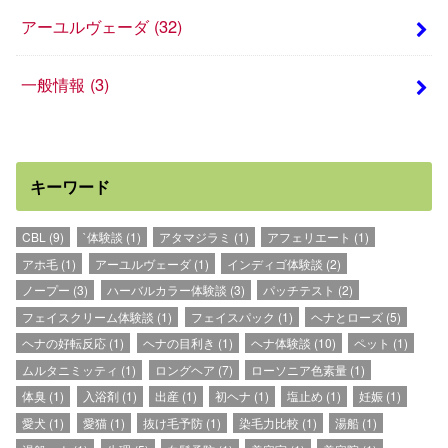
アーユルヴェーダ
(32)
一般情報
(3)
キーワード
CBL
(9)
`体験談
(1)
アタマジラミ
(1)
アフェリエート
(1)
アホ毛
(1)
アーユルヴェーダ
(1)
インディゴ体験談
(2)
ノープー
(3)
ハーバルカラー体験談
(3)
パッチテスト
(2)
フェイスクリーム体験談
(1)
フェイスパック
(1)
ヘナとローズ
(5)
ヘナの好転反応
(1)
ヘナの目利き
(1)
ヘナ体験談
(10)
ペット
(1)
ムルタニミッティ
(1)
ロングヘア
(7)
ローソニア色素量
(1)
体臭
(1)
入浴剤
(1)
出産
(1)
初ヘナ
(1)
塩止め
(1)
妊娠
(1)
愛犬
(1)
愛猫
(1)
抜け毛予防
(1)
染毛力比較
(1)
湯船
(1)