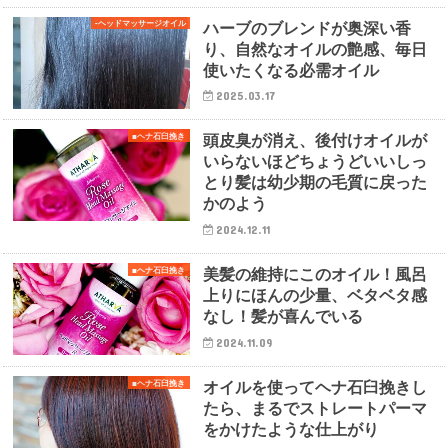
ハーブのブレンドが奥深い香
-ヘッドマッサージオイル
り、自然なオイルの艶感、毎日
使いたくなる必需オイル
2025.03.17
頭皮臭が消え、後付けオイルが
■ヘナ石臼挽き
いらないほどちょうどいいしっ
とり髪は幼少期の毛質に戻った
かのよう
2024.12.11
美髪の維持にこのオイル！風呂
■ヘナ石臼挽き
上りにほんの少量、ベタベタ感
なし！髪が喜んでいる
2024.11.09
オイルを使ってヘナ石臼挽きし
■ヘナ石臼挽き
たら、まるでストレートパーマ
をかけたような仕上がり