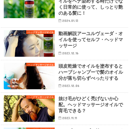
イルをヘナ染めする時だけでな
く日常的に使って、しっとり艶
のある髪に！
2024.01.13
動画解説アーユルヴェーダ・オ
-ヘッドマッサージオイル
イルを使ってセルフ・ヘッドマ
ッサージ
2023.12.16
頭皮乾燥でオイルを塗布すると
-ヘッドマッサージオイル
ハーブシャンプーで髪のオイル
分が落ち切らずべったりする
2023.12.06
抜け毛がひどく禿げないか心
-ヘッドマッサージオイル
配。ヘッドマッサージオイルで
育毛できる？
2023.11.11