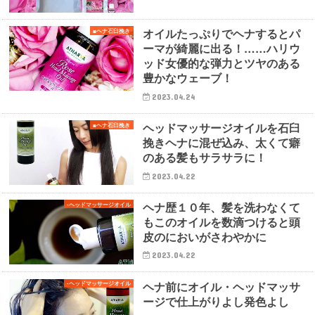
オイルたっぷりでヘナするとパ
■ヘナ石臼挽き
ーマが綺麗に出る！……ハリウ
ッド女優的な弾力とツヤのある
豊かなウェーブ！
2023.04.24
ヘッドマッサージオイルを石臼
■ヘナ石臼挽き
挽きヘナに混ぜ込み、太くて癖
のある髪もサラサラに！
2023.04.22
ヘナ歴１０年、髪を洗わなくて
-ヘッドマッサージオイル
もこのオイルを数滴つけると頭
皮のにおいがさわやかに
2023.04.22
ヘナ前にオイル・ヘッドマッサ
-ヘッドマッサージオイル
ージで仕上がりよし発色よし