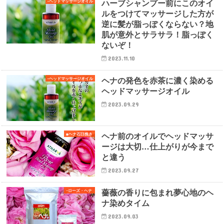
ハーブシャンプー前にこのオイ
-ヘッドマッサージオイル
ルをつけてマッサージした方が
逆に髪が脂っぽくならない？地
肌が意外とサラサラ！脂っぽく
ないぞ！
2023.11.10
ヘナの発色を赤茶に濃く染める
-ヘッドマッサージオイル
ヘッドマッサージオイル
2023.09.29
ヘナ前のオイルでヘッドマッサ
■ヘナ石臼挽き
ージは大切…仕上がりが今まで
と違う
2023.09.27
薔薇の香りに包まれ夢心地のヘ
-ローズ・ヘナ
ナ染めタイム
2023.09.03