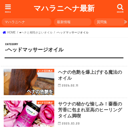
マハラニヘナ最新
menu
search
マハラニヘナ
最新情報
質問集
HOME
■ヘナと相性がよいオイル
-ヘッドマッサージオイル
-ヘッドマッサージオイル
ヘナの色艶を爆上げする魔法の
■ヘナ石臼挽き
オイル
2026.02.11
サウナの秘かな愉しみ！薔薇の
■ヘナ石臼挽き
芳香に包まれ至高のヒーリング
タイム満喫
2025.03.20