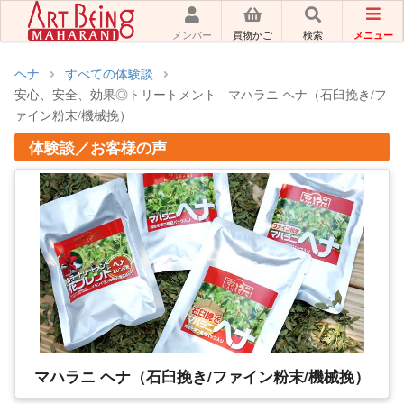
メニュー
メンバー
買物かご
検索
ヘナ
すべての体験談
安心、安全、効果◎トリートメント - マハラニ ヘナ（石臼挽き/フ
ァイン粉末/機械挽）
体験談／お客様の声
マハラニ ヘナ（石臼挽き/ファイン粉末/機械挽）