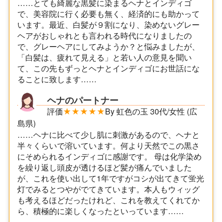
……とても綺麗な黒髪に染まるヘナとインディゴ
で、美容院に行く必要も無く、経済的にも助かって
います。最近、白髪が９割になり、染めないグレー
ヘアがおしゃれとも言われる時代になりましたの
で、グレーヘアにしてみようか？と悩みましたが、
「白髪は、疲れて見える」と若い人の意見を聞い
て、この先もずっとヘナとインディゴにお世話にな
ることに致します……
ヘナのパートナー
評価
★★★★★
By 虹色の玉 30代/女性 (広
島県)
……ヘナに比べて少し肌に刺激があるので、ヘナと
半々くらいで溶いています。何より天然でこの黒さ
にそめられるインディゴに感謝です。 母は化学染め
を繰り返し頭皮が透けるほど髪が痛んでいました
が、これを使い出して1年ですがコシが出てきて蛍光
灯でみるとつやがでてきています。本人もウィッグ
も考えるほどだったけれど、これを教えてくれてか
ら、積極的に楽しくなったといっています……