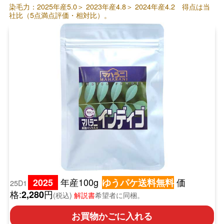
染毛力：2025年産5.0＞ 2023年産4.8＞ 2024年産4.2 得点は当
社比（5点満点評価・相対比）。
年産100g
価
2025
ゆうパケ送料無料
25D1
格:
円
2,280
(税込)
解説書
希望者に同梱。
お買物かごに入れる