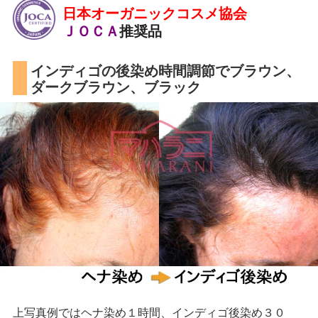
日本オーガニックコスメ協会
ＪＯＣＡ
推奨品
インディゴの後染め時間調節でブラウン、
ダークブラウン、ブラック
上写真例ではヘナ染め１時間、インディゴ後染め３０