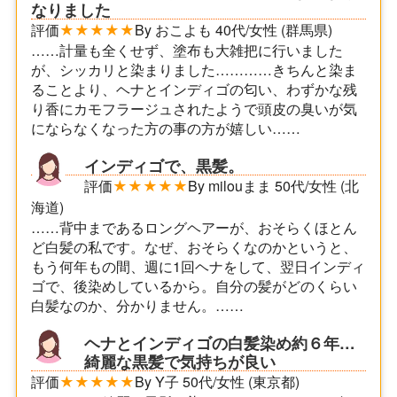
なりました
評価
★★★★★
By おこよも 40代/女性 (群馬県)
……計量も全くせず、塗布も大雑把に行いました
が、シッカリと染まりました…………きちんと染ま
ることより、ヘナとインディゴの匂い、わずかな残
り香にカモフラージュされたようで頭皮の臭いが気
にならなくなった方の事の方が嬉しい……
インディゴで、黒髪。
評価
★★★★★
By milouまま 50代/女性 (北
海道)
……背中まであるロングヘアーが、おそらくほとん
ど白髪の私です。なぜ、おそらくなのかというと、
もう何年もの間、週に1回ヘナをして、翌日インディ
ゴで、後染めしているから。自分の髪がどのくらい
白髪なのか、分かりません。……
ヘナとインディゴの白髪染め約６年…
綺麗な黒髪で気持ちが良い
評価
★★★★★
By Y子 50代/女性 (東京都)