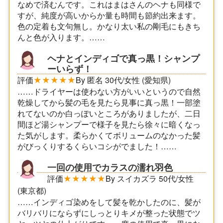
なめで済むんです。これはまはさんのヘナも同様で
すが、純度が高いからか量も時間も節約出来ます。
色の定着も文句無し。かなり太い私の剛毛にもきち
んと色が入ります。……
ヘナとインディゴで真っ黒！シャンプ
ーいらず！
評価
★★★★★
By 匿名 30代/女性 (愛知県)
……ドライヤーは使わない方がいいというので自然
乾燥してから髪の毛を見たら見事に真っ黒！一部塗
れてないのか白っぽいところがありましたが、二日
間ほど湯シャンプーで様子を見たら徐々に暗くなっ
た気がします。柔らかくてボリュームのなかった髪
がびっくりするくらいコシがでました！……
一回の使用でカラスの濡れ羽色
評価
★★★★★
By スイカズラ 50代/女性
(東京都)
……インディゴ染めをして髪を乾かしたのに、髪が
バリバリにならずにしっとりキメが整った状態でツ