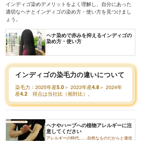
インディゴ染めデメリットをよく理解し、自分にあった
適切なヘナとインディゴの染め方・使い方を見つけまし
ょう。
ヘナ染めで赤みを抑えるインディゴの
染め方・使い方
インディゴの染毛力の違いについて
染毛力：2025年産
＞ 2023年産
＞ 2024年
5.0
4.8
産
得点は当社比（相対比）。
4.2
ヘナやハーブへの植物アレルギーに注
意してください
アレルギーの時代……自然なものだからと過信