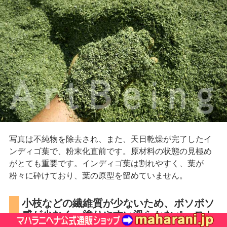
写真は不純物を除去され、また、天日乾燥が完了したイ
ンディゴ葉で、粉末化直前です。原材料の状態の見極め
がとても重要です。インディゴ葉は割れやすく、葉が
粉々に砕けており、葉の原型を留めていません。
小枝などの繊維質が少ないため、ボソボソ
感が少なく、塗りやすい滑らかなペースト
になります。