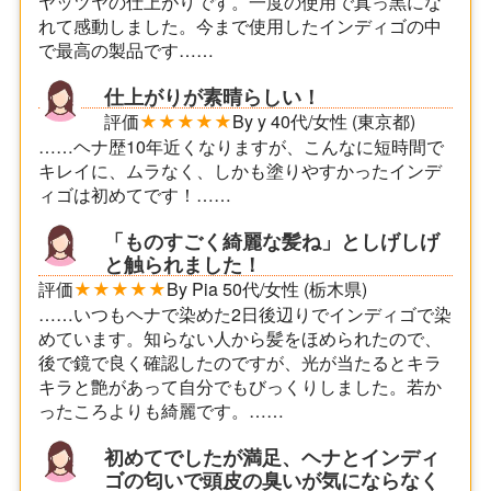
ヤッツヤの仕上がりです。一度の使用で真っ黒にな
れて感動しました。今まで使用したインディゴの中
で最高の製品です……
仕上がりが素晴らしい！
評価
★★★★★
By y 40代/女性 (東京都)
……ヘナ歴10年近くなりますが、こんなに短時間で
キレイに、ムラなく、しかも塗りやすかったインデ
ィゴは初めてです！……
「ものすごく綺麗な髪ね」としげしげ
と触られました！
評価
★★★★★
By Pia 50代/女性 (栃木県)
……いつもヘナで染めた2日後辺りでインディゴで染
めています。知らない人から髪をほめられたので、
後で鏡で良く確認したのですが、光が当たるとキラ
キラと艶があって自分でもびっくりしました。若か
ったころよりも綺麗です。……
初めてでしたが満足、ヘナとインディ
ゴの匂いで頭皮の臭いが気にならなく