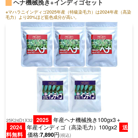
ヘナ機械挽き+インディゴセット
※マハラニインディゴ2025年産（特級染毛力）は2024年産（高染
毛力）より20%ほど藍色成分が高い。
年産ヘナ機械挽き100gx3＋
2025
25K24D1X32
年産インディゴ（高染毛力）100gx2
2024
送
価格:
円
料無料
7,890
(税込)