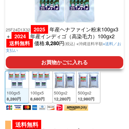
年産ヘナファイン粉末100gx3
2025
25F24D1X32
＋
年産インディゴ（高染毛力）100gx2
2024
価格:
円
送料無料
8,280
(税込) ※沖縄送料半額
※送料／お
支払い
お買物かごに入れる
100gx5
100gx5
500gx2
500gx2
8,280円
8,680円
12,280円
12,980円
送料無料