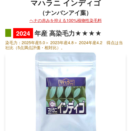
マハラニ インディゴ
（ナンバンアイ葉）
ヘナの赤みを抑える100%植物性染毛料
2024
年産 高染毛力★★★★
染毛力：2025年産5.0＞ 2023年産4.8＞ 2024年産4.2 得点は当
社比（5点満点評価・相対比）。