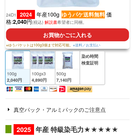
年産100g
価
2024
ゆうパケ送料無料
24D1
格:
円
2,040
(税込)
解説書
希望者に同梱。
お買物かごに入れる
※ゆうパケットは100g3個まで対応可能。
※送料／お支払い
染め時間
検査証明
100g
100gx3
500g
2,040円
4,890円
7,140円
真空パック・アルミパックのご注意点
2025
年産 特級染毛力★★★★★