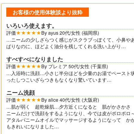
お客様の使用体験談より抜粋
いろいろ使えます。
評価
★★★★★
By ayus 20代/女性 (福岡県)
…ニームの少しざらつく感じがスクラブっぽくて、小鼻や
ぱりなのに、ほどよく油分を残してくれる洗い上がり…
すべすべになりました
評価
★★★★★
By プレミア 50代/女性 (千葉県)
…入浴時に洗顔…小さじ半分ほどを少量のお湯でペースト
ったしつこいざらつきもなくなり驚いています…
ニーム洗顔
評価
★★★★★
By alice 40代/女性 (大阪府)
…肌が弱く 超乾燥肌…夕方近くになると 肌がかさかさ
ニームだけで洗顔をするようになり、今では皮がポロポロ
アタルバニームオイルでマッサージするようになって か
もきれいになりました…