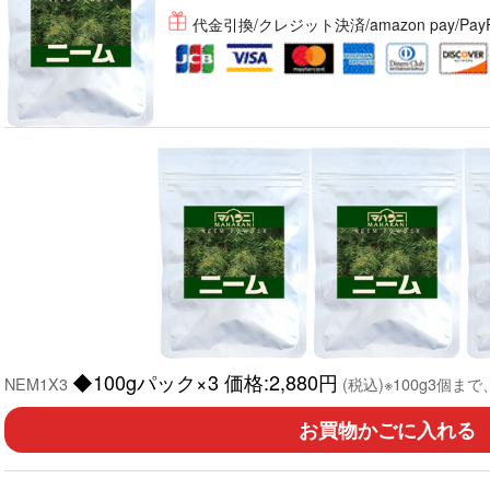
代金引換/クレジット決済/amazon pay/Pay
◆100gパック×3 価格:2,880円
NEM1X3
(税込)※100g3個
お買物かごに入れる