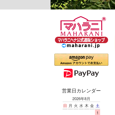
営業日カレンダー
2026年8月
日
月
火
水
木
金
土
1