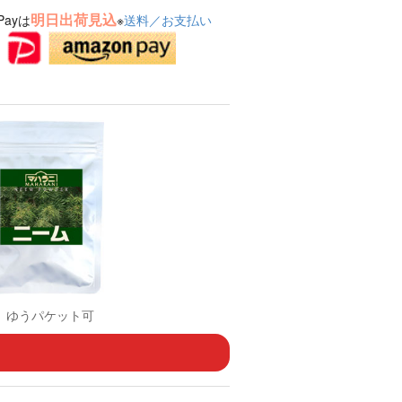
明日出荷見込
Payは
※
送料／お支払い
まで、ゆうパケット可