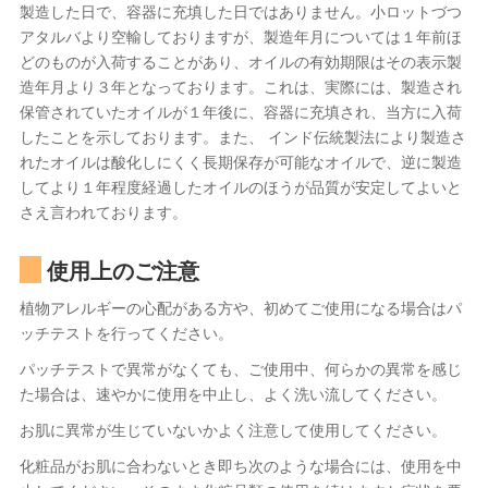
製造した日で、容器に充填した日ではありません。小ロットづつ
アタルバより空輸しておりますが、製造年月については１年前ほ
どのものが入荷することがあり、オイルの有効期限はその表示製
造年月より３年となっております。これは、実際には、製造され
保管されていたオイルが１年後に、容器に充填され、当方に入荷
したことを示しております。また、 インド伝統製法により製造さ
れたオイルは酸化しにくく長期保存が可能なオイルで、逆に製造
してより１年程度経過したオイルのほうが品質が安定してよいと
さえ言われております。
使用上のご注意
植物アレルギーの心配がある方や、初めてご使用になる場合はパ
ッチテストを行ってください。
パッチテストで異常がなくても、ご使用中、何らかの異常を感じ
た場合は、速やかに使用を中止し、よく洗い流してください。
お肌に異常が生じていないかよく注意して使用してください。
化粧品がお肌に合わないとき即ち次のような場合には、使用を中