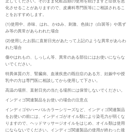
止してください。そのまま化粧品類の使用を続けますと症状を悪
化させることがありますので、皮膚科専門医等にご相談されるこ
とをおすすめします。
(1)使用中、赤味、はれ、かゆみ、刺激、色抜け（白斑等）や黒ず
み等の異常があらわれた場合
(2)使用したお肌に直射日光があたって上記のような異常があらわ
れた場合
傷やはれもの、しっしん等、異常のある部位にはお使いにならな
いでください。
特異体質の方、腎臓病、血液疾患の既往症のある方、妊娠中や授
乳中の方は専門医に相談してから使用して下さい。
高温の場所、直射日光の当たる場所には保管しないでください。
インディゴ関連製品をお使いの場合の注意点
インディゴやハーバルカラーシリーズなど、インディゴ関連製品
をお使いの前には、インディゴがオイル類により染毛力が弱くな
りますので、ヘッドマッサージオイルをはじめ、オイル類は使用
にならないでください。インディゴ関連製品の使用が終わった後