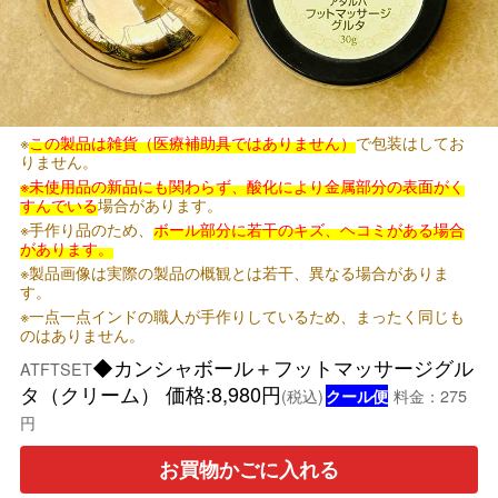
※
この製品は雑貨（医療補助具ではありません）
で包装はしてお
りません。
※未使用品の新品にも関わらず、酸化により金属部分の表面がく
すんでいる
場合があります。
※手作り品のため、
ボール部分に若干のキズ、ヘコミがある場合
があります。
※製品画像は実際の製品の概観とは若干、異なる場合がありま
す。
※一点一点インドの職人が手作りしているため、まったく同じも
のはありません。
◆カンシャボール＋フットマッサージグル
ATFTSET
タ（クリーム） 価格:8,980円
(税込)
料金：275
クール便
円
お買物かごに入れる