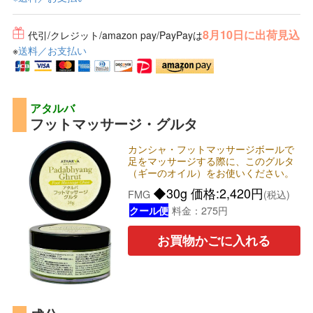
8月10日に出荷見込
代引/クレジット/amazon pay/PayPayは
※
送料／お支払い
アタルバ
フットマッサージ・グルタ
カンシャ・フットマッサージボールで
足をマッサージする際に、このグルタ
（ギーのオイル）をお使いください。
◆30g 価格:2,420円
FMG
(税込)
料金：275円
クール便
お買物かごに入れる