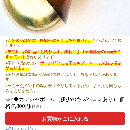
※
この製品は雑貨（医療補助具ではありません）
で包装はしてお
りません。
※未使用品の新品にも関わらず、酸化により金属部分の表面がく
すんでいる
場合があります。
※手作り品のため、
ボール部分に若干のキズ、ヘコミがある場合
があります。
※製品画像は実際の製品の概観とは若干、異なる場合がありま
す。
※一点一点インドの職人が手作りしているため、まったく同じも
のはありません。
◆カンシャボール（多少のキズヘコミあり） 価
KSY
格:7,800円
(税込)
お買物かごに入れる
※送料／お支払い