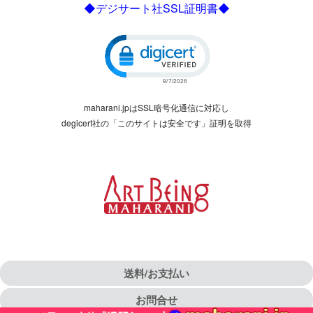
◆デジサート社SSL証明書◆
Click to open certificate verific
maharani.jpはSSL暗号化通信に対応し
degicert社の「このサイトは安全です」証明を取得
送料/お支払い
お問合せ