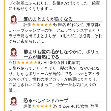
プが綺麗にふんわりし、貧相さが消えました！確実
に手放せなくなります…
髪のまとまりが良くなる
評価
★★★★★
By 匿名 50代/女性 (東京都)
…ハーブシャンプーの後、アムラでリンスするとサ
ラサラ艶も出てまとまりが…●毛の私には必需…それ
ぐらい素晴らしい…
酢よりも髪の毛がしなやかに、ボリュ
ームが自然にでる
評価
★★★★★
By M 40代/女性 (北海道)
…酢を使っていたときより、髪の毛がしなやかにな
り、しかもボリュームが自然にでる…ヘナとアムラ
のおかげで、憧れのボブカットが綺麗にまとまり、
白髪もきれいに染まって、今が一番お気に入りの
髪…
恐るべしインドハーブ
評価
★★★★★
By まるみ 40代/女性 (静岡