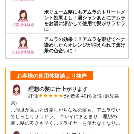
ボリューム髪にもアムラのトリートメ
ント効果よし！湯シャンあとにアムラ
をお湯に溶かして使用で髪がサラサラ
に
アムラの効果！？アムラを混ぜてヘナ
染めしたらオレンジが抑えられて焦げ
茶の色合いに！
お客様の使用体験談より抜粋
理想の髪に仕上がります
評価
★★★★★
By 匿名 40代/女性 (鹿児島
県)
…湿度が高いと爆発しがちな私の髪も、アムラ使い
でしっとりサラサラ、 キレイにまとまり…理想の
髪…髪の乾きも早く…ドライヤーを使わなくなり…