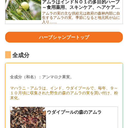
アムラはインドＮＯ１の多目的ハーブ
～食用薬用、スキンケア、ヘアケア…
アムラの実の主な供給元は政府の森林内部に自
生するアムラの実。季節になると地元民が山に
入り……
ハーブシャンプートップ
全成分
全成分（和名）：アンマロク果実。
マハラニ・アムラは、インド、ウダイプールで、毎年、９～
１０月頃に収集された野生の森のアムラの実を買い付け、粉
末化。
ウダイプールの森のアムラ