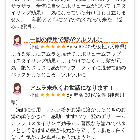
サラサラ、全体に自然なボリュームがついて（スタ
イリング効果）、気になっていた分け目も目立ちま
せん。 …年齢とともにツヤがなくなって来た…悩
み…解消…
一回の使用で髪がツルツルに
評価
★★★★★
By keiO 40代/女性 (兵庫県)
…香る髪…にアムラを混ぜて…ボリュームアップ
（スタイリング効果）…（だけでなく）…髪が元
気…艶とさらさら感がアップ…クレイに混ぜて顔の
パックをしたところ、ツルツルに…
アムラ末永くお世話になります！
評価
★★★★★
By 匿名 30代/女性 (神奈川
県)
…洗顔に使用…アムラ粉をお湯に溶かしたときのお
湯の柔らかさに…感動…すすいで…髪のボリューム
アップ（スタイリング効果）…普段なら濡れてペタ
ッとしてるはずの髪が根元から立って…肌も…白く
なった気が…お風呂にも入れようと…