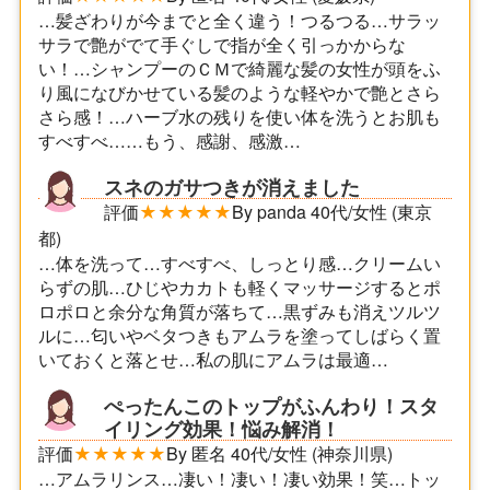
…髪ざわりが今までと全く違う！つるつる…サラッ
サラで艶がでて手ぐしで指が全く引っかからな
い！…シャンプーのＣＭで綺麗な髪の女性が頭をふ
り風になびかせている髪のような軽やかで艶とさら
さら感！…ハーブ水の残りを使い体を洗うとお肌も
すべすべ……もう、感謝、感激…
スネのガサつきが消えました
評価
★★★★★
By panda 40代/女性 (東京
都)
…体を洗って…すべすべ、しっとり感…クリームい
らずの肌…ひじやカカトも軽くマッサージするとポ
ロポロと余分な角質が落ちて…黒ずみも消えツルツ
ルに…匂いやベタつきもアムラを塗ってしばらく置
いておくと落とせ…私の肌にアムラは最適…
ぺったんこのトップがふんわり！スタ
イリング効果！悩み解消！
評価
★★★★★
By 匿名 40代/女性 (神奈川県)
…アムラリンス…凄い！凄い！凄い効果！笑…トッ