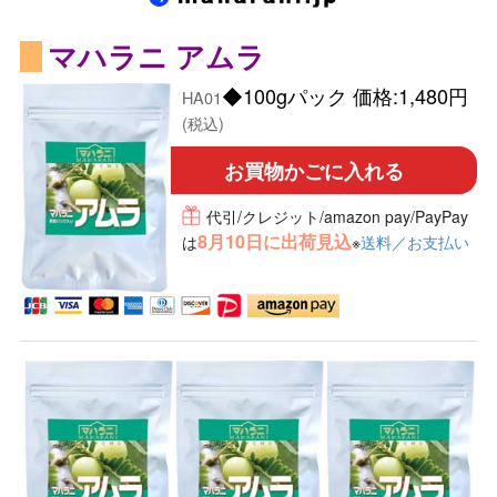
マハラニ アムラ
◆100gパック 価格:1,480円
HA01
(税込)
お買物かごに入れる
代引/クレジット/amazon pay/PayPay
8月10日に出荷見込
は
※
送料／お支払い