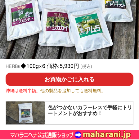
◆100g×6 価格:5,930円
HERB6
(税込)
お買物かごに入れる
沖縄は送料半額。
他の製品を追加しても送料無料。
色がつかないカラーレスで手軽にトリ
ートメントがおすすめ！
洗髪系ハーブ