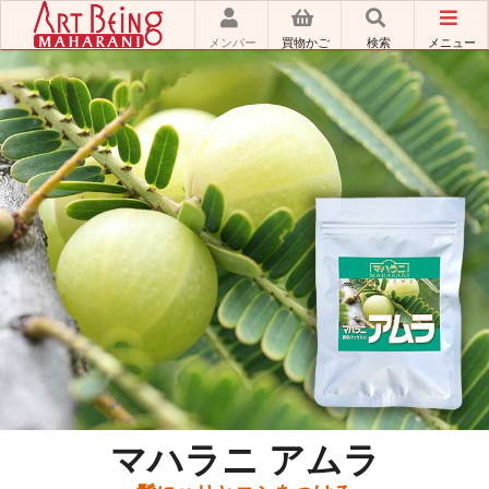
メンバー
買物かご
検索
メニュー
マハラニ アムラ