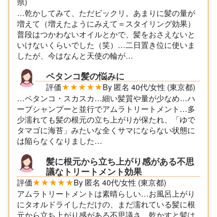
県)
…乾かしてみて、ただビックリ。あまりに髪の量が
増えて（増えたようにみえて＝スタイリング効果）
普段はつかわないオイルとかで、髪をおさえないと
いけないくらいでした（笑）…二日置き位に使いま
したが、今はなんと天使の輪が…
ペタンコ髪の悩みに
評価
★★★★★
By 匿名 40代/女性 (東京都)
…ペタンコ・スカスカ…細い髪質や量が少なめ…ハ
ーブシャンプーと並行でアムラトリートメント…多
少濡れても髪の根元の立ち上がりが保たれ、「ゆで
タマゴに海苔」みたいな全くサマにならない状態に
は陥らなくなりました…
髪に根元から立ち上がり感がある不思
議なトリートメント効果
評価
★★★★★
By 匿名 40代/女性 (東京都)
アムラトリートメントは素晴らしい…お風呂上がり
にタオルドライしただけの、まだ濡れている髪に根
元から立ち上がり感がある不思議さ…乾かすと髪は