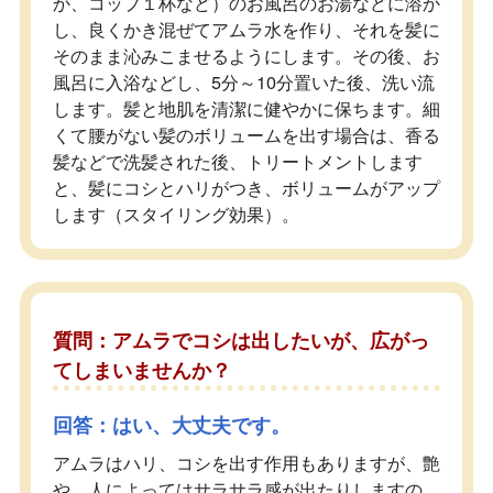
か、コップ１杯など）のお風呂のお湯などに溶か
し、良くかき混ぜてアムラ水を作り、それを髪に
そのまま沁みこませるようにします。その後、お
風呂に入浴などし、5分～10分置いた後、洗い流
します。髪と地肌を清潔に健やかに保ちます。細
くて腰がない髪のボリュームを出す場合は、香る
髪などで洗髪された後、トリートメントします
と、髪にコシとハリがつき、ボリュームがアップ
します（スタイリング効果）。
質問：アムラでコシは出したいが、広がっ
てしまいませんか？
回答：はい、大丈夫です。
アムラはハリ、コシを出す作用もありますが、艶
や、人によってはサラサラ感が出たりしますの