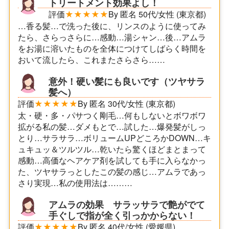
トリートメント効果よし！
評価
★★★★★
By 匿名 50代/女性 (東京都)
…香る髪…で洗った後に、リンスのように使ってみ
たら、さらっさらに…感動…湯シャン…後…アムラ
をお湯に溶いたものを全体につけてしばらく時間を
おいて流したら、これまたさらさら……
意外！硬い髪にも良いです（ツヤサラ
髪へ）
評価
★★★★★
By 匿名 30代/女性 (東京都)
太・硬・多・パサつく剛毛…何もしないとボワボワ
拡がる私の髪…ダメもとで…試した…爆発髪がしっ
とり…サラサラ…ボリュームUPどころかDOWN…キ
ュキュッ＆ツルツル…乾いたら驚くほどまとまって
感動…高価なヘアケア剤を試しても手に入らなかっ
た、ツヤサラっとしたこの髪の感じ…アムラであっ
さり実現…私の使用法は………
アムラの効果 サラッサラで艶がでて
手ぐしで指が全く引っかからない！
評価
★★★★★
By 匿名 40代/女性 (愛媛県)