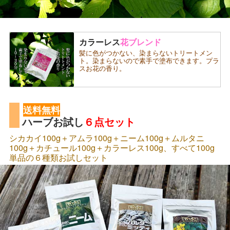
カラーレス
花ブレンド
髪に色がつかない、染まらないトリートメン
ト。染まらないので素手で塗布できます。プラ
スお花の香り。
送料無料
ハーブお試し
６点セット
シカカイ100g＋アムラ100g＋ニーム100g＋ムルタニ
100g＋カチュール100g＋カラーレス100g、すべて100g
単品の６種類お試しセット