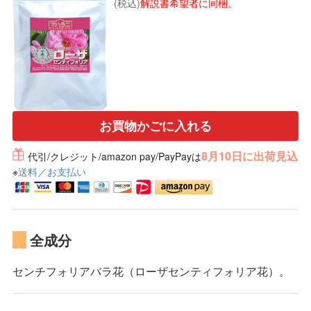
(税込)
解説書希望者に同梱。
お買物かごに入れる
8月10日に出荷見込
代引/クレジット/amazon pay/PayPayは
※
送料／お支払い
全成分
センチフォリアバラ花（ローザセンティフォリア花）。