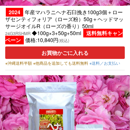
年産マハラニヘナ石臼挽き100g3個＋ロー
2024
ザセンティフォリア（ローズ粉）50g＋ヘッドマッ
サージオイルR（ローズの香り）50ml
◆100g×3+50g+50ml
送料無料キャン
24G3RSHMR
価格:10,840円
ペーン
(税込)
お買物かごに入れる
※沖縄送料半額 ※他商品を追加しても送料無料
※送料／お支払い