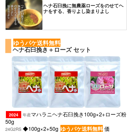
ヘナ石臼挽に無農薬ローズをのせてヘ
ナをする、香りよし染まりよし
ゆうパケ送料無料
ヘナ石臼挽き＋ローズ セット
マハラニヘナ石臼挽き100g×2+ローズ粉
年産
2024
50g
◆100g×2+50g
価
ゆうパケ送料無料
24G2RS