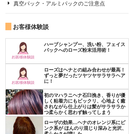
真空パック・アルミパックのご注意点
お客様体験談
ハーブシャンプー、洗い粉、フェイス
パックへのローズ粉末活用術！
ローズはヘナとの組み合わせが最高！
ずっと夢だったツヤツヤサラサラヘア
に！
初のマハラニヘナ石臼挽き、香りが優
しく粘着力にもビックリ、心地よく癒
されながら仕上がりは髪がサラサラか
つ柔らかく思わず触ってしまう
ローザの効果…ヘナのオレンジ系にピ
ンク系が ほんのり混じり深みと光沢、
柔らかさが増した