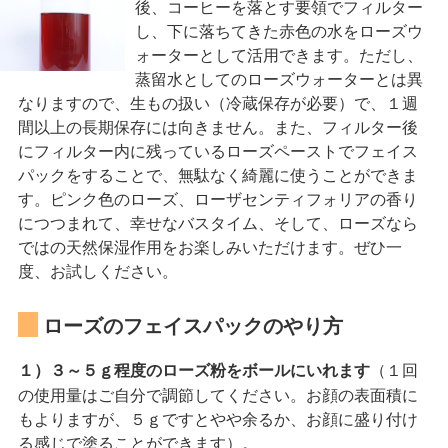
後、コーヒーを落とす要領でフィルター
し、下に落ちてきた赤色の水をローズウ
ォーターとして活用できます。ただし、
蒸留水としてのローズウォーターとは異
なりますので、生もの扱い（冷蔵保存が必要）で、１週
間以上の長期保存には向きません。また、フィルター後
にフィルター内に残っているローズペーストでフェイス
パックをすることで、無駄なく綺麗に使うことができま
す。ピンク色のローズ、ローザセンティフォリアの香り
につつまれて、幸せなバスタイム、そして、ローズなら
ではの天然保湿作用をお楽しみいただけます。ぜひ一
度、お試しください。
ローズのフェイスパックのやり方
（１回
１）３～５ｇ程度のローズ粉をボールにいれます
の使用量はご自分で調節してください。お顔の表面積に
もよりますが、５ｇですとやや余るか、お顔に盛り付け
る感じで塗ることができます）。