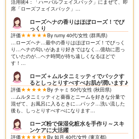
活用術4：「ハーバルフェイスパック」にまぜて、即
席「ローズフェイスパック」…
ローズヘナの香りはほぼローズ！でび
っくり
評価
★★★★★
By rumy 40代/女性 (群馬県)
…ローズヘナ…最中の香りはほぼローズ！でびっく
り…ヘナの匂いがあまり好きではなく…億劫に思っ
ていたのが…ヘナ時間が待ち遠しくなるほどで
す！…
ローズ＋ムルタニミッティでパックす
るとしっとりすべすべお肌が潤います♪
評価
★★★★★
By チャミ 50代/女性 (秋田県)
…ムルタニミッティと薔薇とニームを好きな分量で
混ぜて、お風呂に入るときに…パック…洗い流した
後も、しっとりすべすべになります…
ローズ粉で保湿化粧水を手作り～スキ
ンケアに大活躍
評価
★★★★★
By 如月 40代/女性 (東京都)