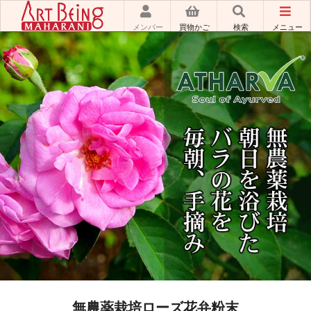
メンバー
買物かご
検索
メニュー
無農薬栽培ローズ花弁粉末