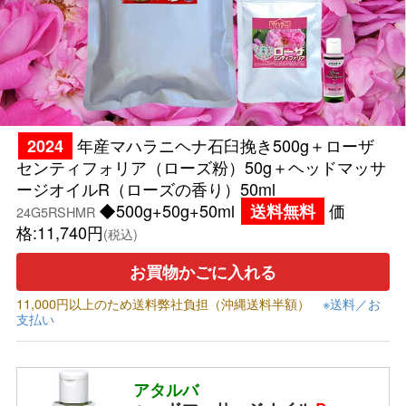
年産マハラニヘナ石臼挽き500g＋ローザ
2024
センティフォリア（ローズ粉）50g＋ヘッドマッサ
ージオイルR（ローズの香り）50ml
◆500g+50g+50ml
価
送料無料
24G5RSHMR
格:11,740円
(税込)
お買物かごに入れる
11,000円以上のため送料弊社負担（沖縄送料半額）
※送料／お
支払い
アタルバ