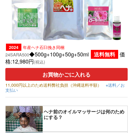
年産ヘナ石臼挽き同梱
2024
◆500g+100g+50g+50ml
価
送料無料
24SARA500
格:12,980円
(税込)
お買物かごに入れる
11,000円以上のため送料弊社負担（沖縄送料半額）
※送料／お
支払い
ヘナ前のオイルマッサージは何のため
にする？