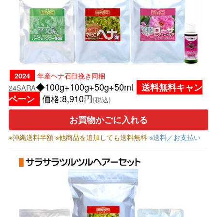
年産ヘナ石臼挽き同梱
2024
◆100g+100g+50g+50ml
送料無料キャン
24SARA
価格:8,910円
ペーン
(税込)
お買物かごに入れる
※沖縄送料半額 ※他商品を追加しても送料無料
※送料／お支払い