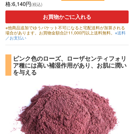
格:6,140円
(税込)
お買物かごに入れる
※他商品追加でゆうパケット不可になると宅配送料が加算される
場合があります。お買物金額合計11,000円以上送料無料。
※送料
／お支払い
ピンク色のローズ、ローザセンティフォリ
ア種には高い補湿作用があり、お肌に潤い
を与える