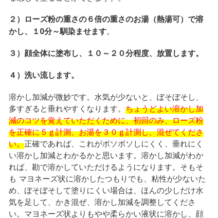
２）ローズ粉の重さの６倍の重さのお湯（熱湯可）で溶
。
かし、１0分～馴染ませます
３）顔全体に塗布し、１０～２０分程度、放置します。
４）洗い流します。
溶かし加減が微妙です。水気が少ないと、ぼそぼそし、
多すぎると垂れやすくなります。
ちょうどよい溶かし加
減のコツを覚えていただくために、初回のみ、ローズ粉
を正確に５ｇ計測、お湯を３０ｇ計測し、混ぜてくださ
い。
正確であれば、これがボソボソしにくく、垂れにく
い溶かし加減とわかるかと思います。溶かし加減がわか
れば、勘で溶かしていただけるようになります。そもそ
も マヨネーズ状に溶かしたつもりでも、粘性が少ないた
め、ぼそぼそして塗りにくい場合は、ほんの少しだけ水
気を足して、かき混ぜ、溶かし加減を調整してくださ
い。マヨネーズ状よりもやや柔らかい液状に溶かし、顔