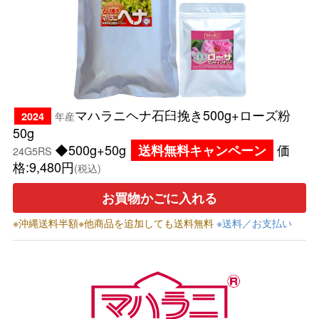
マハラニヘナ石臼挽き500g+ローズ粉
年産
2024
50g
◆500g+50g
価
送料無料キャンペーン
24G5RS
格:9,480円
(税込)
お買物かごに入れる
※沖縄送料半額※他商品を追加しても送料無料
※送料／お支払い