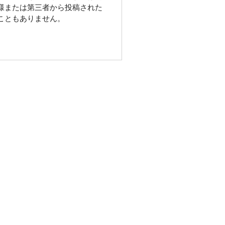
様または第三者から投稿された
こともありません。
ation popup