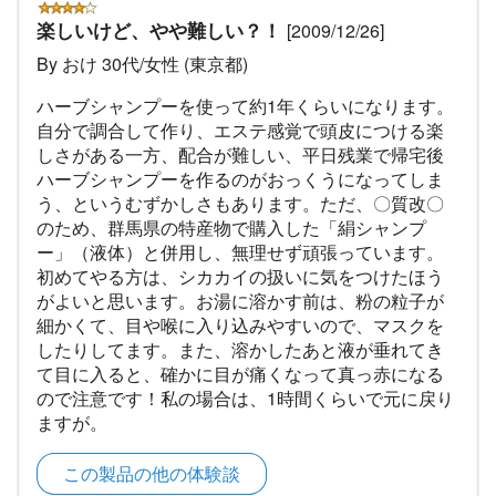
楽しいけど、やや難しい？！
[2009/12/26]
By おけ 30代/女性 (東京都)
ハーブシャンプーを使って約1年くらいになります。
自分で調合して作り、エステ感覚で頭皮につける楽
しさがある一方、配合が難しい、平日残業で帰宅後
ハーブシャンプーを作るのがおっくうになってしま
う、というむずかしさもあります。ただ、〇質改〇
のため、群馬県の特産物で購入した「絹シャンプ
ー」（液体）と併用し、無理せず頑張っています。
初めてやる方は、シカカイの扱いに気をつけたほう
がよいと思います。お湯に溶かす前は、粉の粒子が
細かくて、目や喉に入り込みやすいので、マスクを
したりしてます。また、溶かしたあと液が垂れてき
て目に入ると、確かに目が痛くなって真っ赤になる
ので注意です！私の場合は、1時間くらいで元に戻り
ますが。
この製品の他の体験談