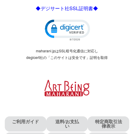
◆デジサート社SSL証明書◆
Click to open certificate verific
maharani.jpはSSL暗号化通信に対応し
degicert社の「このサイトは安全です」証明を取得
ご利用ガイド
送料/お支払
特定商取引法
い
律表示