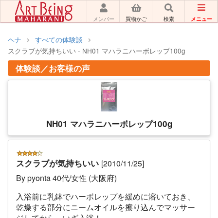
メニュー
メンバー
買物かご
検索
ヘナ
すべての体験談
スクラブが気持ちいい - NH01 マハラニハーボレップ100g
体験談／お客様の声
NH01 マハラニハーボレップ100g
スクラブが気持ちいい
[2010/11/25]
By pyonta 40代/女性 (大阪府)
入浴前に乳鉢でハーボレップを緩めに溶いておき、
乾燥する部分にニームオイルを擦り込んでマッサー
ジしてから、いざ入浴！