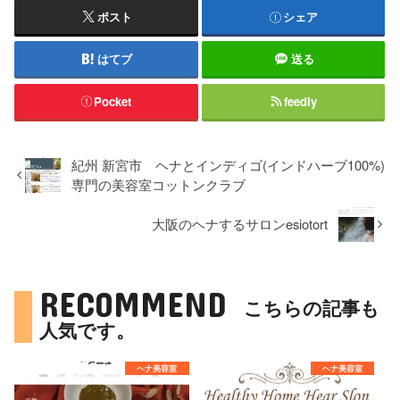
ポスト
シェア
はてブ
送る
Pocket
feedly
紀州 新宮市 ヘナとインディゴ(インドハーブ100%)
専門の美容室コットンクラブ
大阪のヘナするサロンesiotort
RECOMMEND
こちらの記事も
人気です。
ヘナ美容室
ヘナ美容室