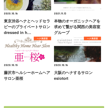
2020.10.16
2021.11.13
東京渋谷ヘナとヘッドセラ
本物のオーガニックヘアを
ピーのプライベートサロン
求めて繋がる関西の美容室
dressed in h…
グループ
ヘナ美容室
ヘナ美容室
2020.10.15
2020.10.16
藤沢市ヘルシーホームヘア
大阪のヘナするサロン
サロン亜桜
esiotort