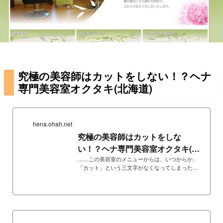
究極の美容師はカットをしない！？ヘナ
専門美容室オクタキ(北海道)
hena.ohah.net
究極の美容師はカットをしな
い！？ヘナ専門美容室オクタキ(北
海道)
……この美容室のメニューからは、いつからか、
「カット」という三文字がなくなってしまった。
カットはよその美容室でやってきてから、お越し
くださいというほど、日本でも指で数えるほど
の、ヘナ一筋の美容室。ヘナをメインメニューに
すえて、堂々と営業していける………