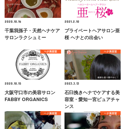
2020.10.16
2021.2.10
千葉我孫子・天然ヘナケア
プライベートヘアサロン亜
サロンラクシュミー
桜 ヘナとの出会い
ヘナ美容室
ヘナ美容室
2020.10.15
2023.3.13
大阪守口市の美容サロン
石臼挽きヘナでケアする美
FABBY ORGANICS
容室・愛知一宮ピュアチャ
ンス
ヘナ美容室
ヘナ美容室