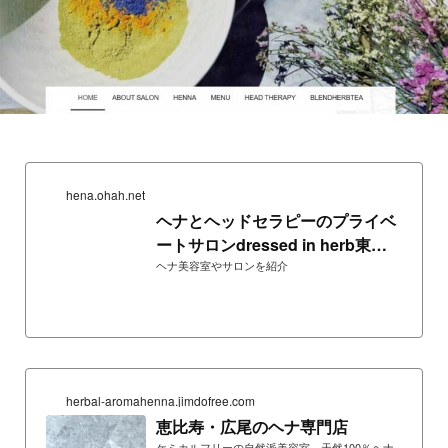
hena.ohah.net
ヘナとヘッドセラピーのプライベ
ートサロンdressed in herb東京
渋谷
ヘナ美容室やサロンを紹介
herbal-aromahenna.jimdofree.com
恵比寿・広尾のヘナ専門店
ケミカルフリーの自然派美容室。天然100％ヘナ