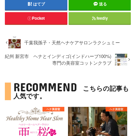
はてブ
送る
Pocket
feedly
千葉我孫子・天然ヘナケアサロンラクシュミー
紀州 新宮市 ヘナとインディゴ(インドハーブ100%)
専門の美容室コットンクラブ
RECOMMEND
こちらの記事も
人気です。
ヘナ美容室
ヘナ美容室