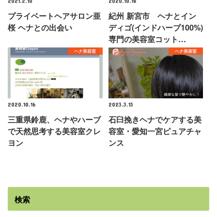
2021.2.10
2020.10.16
プライベートヘアサロン亜
紀州 新宮市 ヘナとイン
桜 ヘナとの出会い
ディゴ(インドハーブ100%)
専門の美容室コット…
ヘナ美容室
ヘナ美容室
2020.10.16
2023.3.13
三重県鈴鹿、ヘナやハーブ
石臼挽きヘナでケアする美
で天然思考する美容室クレ
容室・愛知一宮ピュアチャ
ヨン
ンス
検索