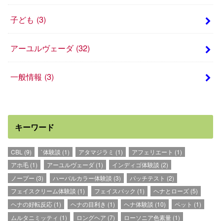
子ども
(3)
アーユルヴェーダ
(32)
一般情報
(3)
キーワード
CBL
(9)
`体験談
(1)
アタマジラミ
(1)
アフェリエート
(1)
アホ毛
(1)
アーユルヴェーダ
(1)
インディゴ体験談
(2)
ノープー
(3)
ハーバルカラー体験談
(3)
パッチテスト
(2)
フェイスクリーム体験談
(1)
フェイスパック
(1)
ヘナとローズ
(5)
ヘナの好転反応
(1)
ヘナの目利き
(1)
ヘナ体験談
(10)
ペット
(1)
ムルタニミッティ
(1)
ロングヘア
(7)
ローソニア色素量
(1)