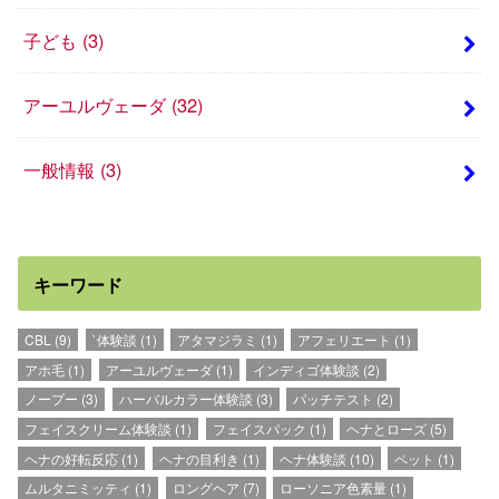
子ども
(3)
アーユルヴェーダ
(32)
一般情報
(3)
キーワード
CBL
(9)
`体験談
(1)
アタマジラミ
(1)
アフェリエート
(1)
アホ毛
(1)
アーユルヴェーダ
(1)
インディゴ体験談
(2)
ノープー
(3)
ハーバルカラー体験談
(3)
パッチテスト
(2)
フェイスクリーム体験談
(1)
フェイスパック
(1)
ヘナとローズ
(5)
ヘナの好転反応
(1)
ヘナの目利き
(1)
ヘナ体験談
(10)
ペット
(1)
ムルタニミッティ
(1)
ロングヘア
(7)
ローソニア色素量
(1)