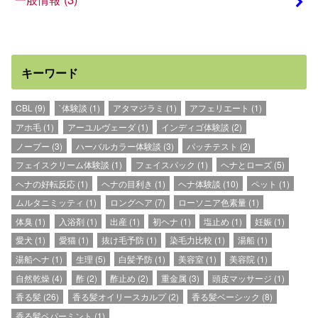
キーワード
CBL
(9)
`体験談
(1)
アタマジラミ
(1)
アフェリエート
(1)
アホ毛
(1)
アーユルヴェーダ
(1)
インディゴ体験談
(2)
ノープー
(3)
ハーバルカラー体験談
(3)
パッチテスト
(2)
フェイスクリーム体験談
(1)
フェイスパック
(1)
ヘナとローズ
(5)
ヘナの好転反応
(1)
ヘナの目利き
(1)
ヘナ体験談
(10)
ペット
(1)
ムルタニミッティ
(1)
ロングヘア
(7)
ローソニア色素量
(1)
体臭
(1)
入浴剤
(1)
出産
(1)
初ヘナ
(1)
塩止め
(1)
妊娠
(1)
愛犬
(1)
愛猫
(1)
抜け毛予防
(1)
染毛力比較
(1)
湯船
(1)
湯船ヘナ
(1)
生理
(5)
白髪予防
(1)
美容室
(1)
美容院
(1)
自然乾燥
(4)
酢
(2)
酢止め
(2)
重金属
(3)
頭皮マッサージ
(1)
香る髪
(26)
香る髪オイリースカルプ
(2)
香る髪ベーシック
(8)
香る髪ペパーミント
(1)