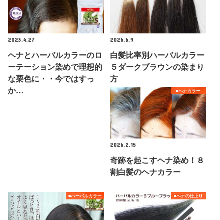
2023.4.27
2026.6.9
ヘナとハーバルカラーのロ
白髪比率別ハーバルカラー
ーテーション染めで理想的
５ダークブラウンの染まり
な栗色に・・今ではすっ
方
か…
■ヘナカラー
2026.2.15
奇跡を起こすヘナ染め！８
割白髪のヘナカラー
■ハーバルカラー
■ヘナの仕上り