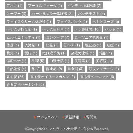
アホ毛
(1)
アーユルヴェーダ
(1)
インディゴ体験談
(2)
ノープー
(3)
ハーバルカラー体験談
(3)
パッチテスト
(2)
フェイスクリーム体験談
(1)
フェイスパック
(1)
ヘナとローズ
(5)
ヘナの好転反応
(1)
ヘナの目利き
(1)
ヘナ体験談
(10)
ペット
(1)
ムルタニミッティ
(1)
ロングヘア
(7)
ローソニア色素量
(1)
体臭
(1)
入浴剤
(1)
出産
(1)
初ヘナ
(1)
塩止め
(1)
妊娠
(1)
愛犬
(1)
愛猫
(1)
抜け毛予防
(1)
染毛力比較
(1)
湯船
(1)
湯船ヘナ
(1)
生理
(5)
白髪予防
(1)
美容室
(1)
美容院
(1)
自然乾燥
(4)
酢
(2)
酢止め
(2)
重金属
(3)
頭皮マッサージ
(1)
香る髪
(26)
香る髪オイリースカルプ
(2)
香る髪ベーシック
(8)
香る髪ペパーミント
(1)
マハラニヘナ
最新情報
質問集
©Copyright2026
マハラニヘナ最新
.All Rights Reserved.