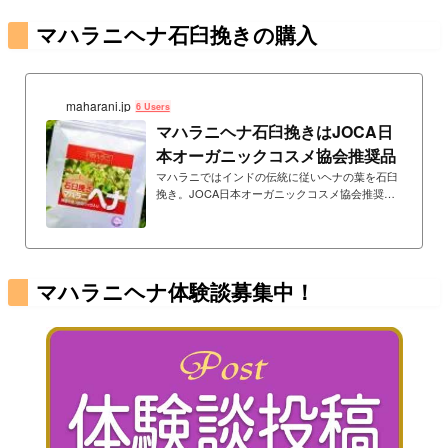
マハラニヘナ石臼挽きの購入
maharani.jp
6 Users
マハラニヘナ石臼挽きはJOCA日
本オーガニックコスメ協会推奨品
マハラニではインドの伝統に従いヘナの葉を石臼
挽き。JOCA日本オーガニックコスメ協会推奨
品。化学薬品ゼロ宣言の工場で生産。無添加・無
農薬。重金属検査済み。
マハラニヘナ体験談募集中！