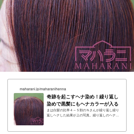
maharani.jp/maharanihenna
奇跡を起こすヘナ染め！繰り返し
染めで黒髪にもヘナカラーが入る
まは白髪の比率４～５割のＮさんが繰り返し繰り
返しヘナした結果が上の写真。繰り返しのヘナ染
めで色がどのように変化していったかを下のショ
ート動画で解説しています。https://www.youtube.
com/shorts/Wl4DfIY2T-gお問合せ