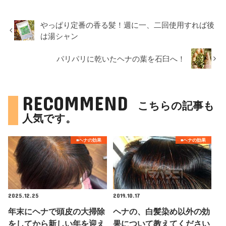
やっぱり定番の香る髪！週に一、二回使用すれば後
は湯シャン
パリパリに乾いたヘナの葉を石臼へ！
RECOMMEND
こちらの記事も
人気です。
■ヘナの効果
■ヘナの効果
2025.12.25
2019.10.17
年末にヘナで頭皮の大掃除
ヘナの、白髪染め以外の効
をしてから新しい年を迎え
果について教えてください