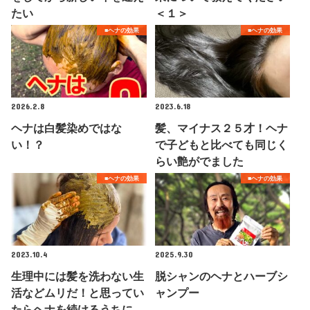
たい
＜１＞
■ヘナの効果
■ヘナの効果
2026.2.8
2023.6.18
ヘナは白髪染めではな
髪、マイナス２５才！ヘナ
い！？
で子どもと比べても同じく
らい艶がでました
■ヘナの効果
■ヘナの効果
2023.10.4
2025.9.30
生理中には髪を洗わない生
脱シャンのヘナとハーブシ
活などムリだ！と思ってい
ャンプー
たらヘナを続けるうちに