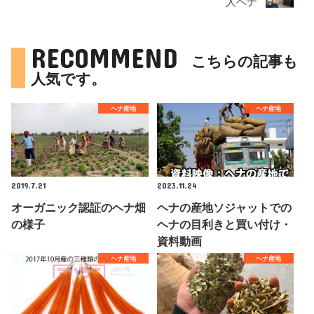
人ヘナ
RECOMMEND
こちらの記事も
人気です。
ヘナ産地
ヘナ産地
2019.7.21
2023.11.24
オーガニック認証のヘナ畑
ヘナの産地ソジャットでの
の様子
ヘナの目利きと買い付け・
資料動画
ヘナ産地
ヘナ産地