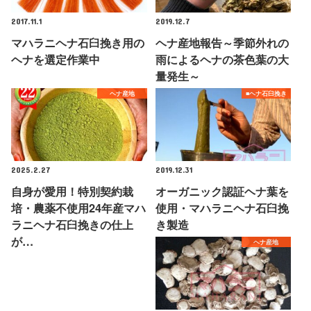
2017.11.1
2019.12.7
マハラニヘナ石臼挽き用の
ヘナ産地報告～季節外れの
ヘナを選定作業中
雨によるヘナの茶色葉の大
量発生～
ヘナ産地
■ヘナ石臼挽き
2025.2.27
2019.12.31
自身が愛用！特別契約栽
オーガニック認証ヘナ葉を
培・農薬不使用24年産マハ
使用・マハラニヘナ石臼挽
ラニヘナ石臼挽きの仕上
き製造
が…
ヘナ産地