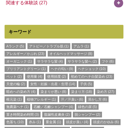
関連する体験談
(27)
キーワード
Aランク
(5)
アトピー／トラブル肌
(1)
アムラ
(1)
アレルギー／かぶれ
(23)
オイルヘッドマッサージ
(8)
オーガニック
(1)
サラサラな髪
(4)
サラサラな髪へ
(2)
フケ
(6)
ブリリアントグリーン
(1)
ヘナの匂い
(9)
ヘナショック
(10)
ペット
(2)
使用量
(4)
使用頻度
(2)
初めてのヘナ白髪染め
(23)
天使の輪
(2)
女性・妊娠・出産・生理
(14)
子供
(5)
暗めへの染め方
(4)
染まりが悪い
(8)
染まり方
(18)
染め方
(27)
根元染
(1)
植物アレルギー
(1)
汗／汗臭い
(6)
溶かし方
(6)
無農薬ヘナ
(1)
石鹸／石鹸シャンプー
(4)
緑色の尿
(5)
置き時間染め時間
(3)
脂漏性皮膚炎
(2)
脱シャンプー
(2)
色落ち
(10)
赤み
(1)
重金属
(1)
頭皮が臭い
(4)
頭皮のかゆみ
(6)