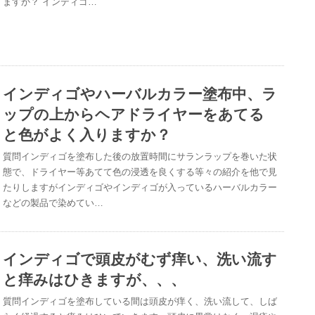
ますか？ インディゴ…
インディゴやハーバルカラー塗布中、ラ
ップの上からヘアドライヤーをあてる
と色がよく入りますか？
質問インディゴを塗布した後の放置時間にサランラップを巻いた状
態で、ドライヤー等あてて色の浸透を良くする等々の紹介を他で見
たりしますがインディゴやインディゴが入っているハーバルカラー
などの製品で染めてい…
インディゴで頭皮がむず痒い、洗い流す
と痒みはひきますが、、、
質問インディゴを塗布している間は頭皮が痒く、洗い流して、しば