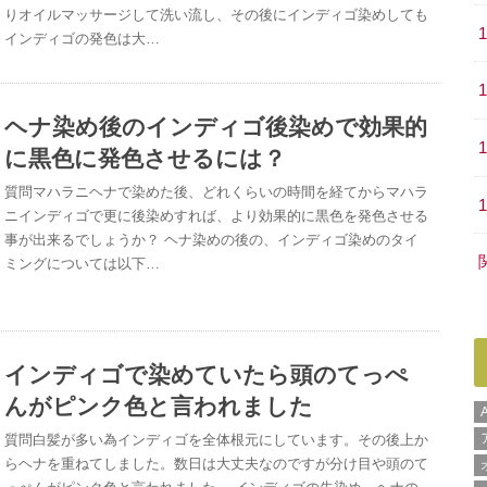
りオイルマッサージして洗い流し、その後にインディゴ染めしても
インディゴの発色は大…
ヘナ染め後のインディゴ後染めで効果的
に黒色に発色させるには？
質問マハラニヘナで染めた後、どれくらいの時間を経てからマハラ
ニインディゴで更に後染めすれば、より効果的に黒色を発色させる
事が出来るでしょうか？ ヘナ染めの後の、インディゴ染めのタイ
ミングについては以下…
インディゴで染めていたら頭のてっぺ
んがピンク色と言われました
質問白髪が多い為インディゴを全体根元にしています。その後上か
らヘナを重ねてしました。数日は大丈夫なのですが分け目や頭のて