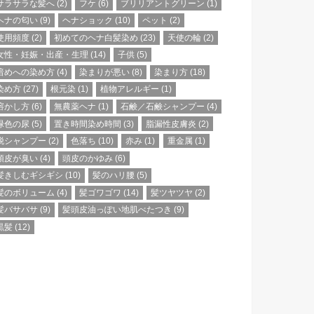
サラサラな髪へ
(2)
フケ
(6)
ブリリアントグリーン
(1)
ヘナの匂い
(9)
ヘナショック
(10)
ペット
(2)
使用頻度
(2)
初めてのヘナ白髪染め
(23)
天使の輪
(2)
女性・妊娠・出産・生理
(14)
子供
(5)
暗めへの染め方
(4)
染まりが悪い
(8)
染まり方
(18)
染め方
(27)
根元染
(1)
植物アレルギー
(1)
溶かし方
(6)
無農薬ヘナ
(1)
石鹸／石鹸シャンプー
(4)
緑色の尿
(5)
置き時間染め時間
(3)
脂漏性皮膚炎
(2)
脱シャンプー
(2)
色落ち
(10)
赤み
(1)
重金属
(1)
頭皮が臭い
(4)
頭皮のかゆみ
(6)
髪きしむギシギシ
(10)
髪のハリ腰
(5)
髪のボリューム
(4)
髪ゴワゴワ
(14)
髪ツヤツヤ
(2)
髪バサバサ
(9)
髪頭皮油っぽい地肌べたつき
(9)
黒髪
(12)