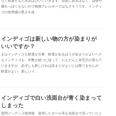
らく経過すると痒みはひいていきます。頭皮に異常はなく、湿疹や
腫れっぽくもないので植物アレルギーではなさそうです。インディ
ゴの使用感の悪さを改…
インディゴは新しい物の方が染まりが
いいですか？
まはインディゴも鮮度が大事、鮮度があるほうが染まりがよいヘナ
もインディゴも、年数が経つに従って、だんだんと染毛力が落ちて
いきますが、必ずしも新しければ染まりがよいとは限りませんが、
鮮度がよい、新しいイ…
インディゴで白い洗面台が青く染まって
しまった
質問インディゴ使用後、使用したボール等を洗面台で洗っていたと