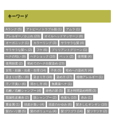
キーワード
Aランク
(5)
アトピー／トラブル肌
(1)
アムラ
(1)
アレルギー／かぶれ
(23)
オイルヘッドマッサージ
(8)
オーガニック
(1)
カラーリング
(3)
サラサラな髪
(4)
サラサラな髪へ
(2)
フケ
(6)
ブリリアントグリーン
(1)
ヘナの匂い
(9)
ヘナショック
(10)
ペット
(2)
使用量
(4)
使用頻度
(2)
初めてのヘナ白髪染め
(23)
女性・妊娠・出産・生理
(14)
子供
(5)
暗めへの染め方
(4)
染まりが悪い
(8)
染まり方
(18)
染め方
(27)
植物アレルギー
(1)
汗／汗臭い
(6)
溶かし方
(6)
無農薬ヘナ
(1)
石鹸／石鹸シャンプー
(4)
緑色の尿
(5)
置き時間染め時間
(3)
脂漏性皮膚炎
(2)
脱シャンプー
(2)
色落ち
(10)
赤み
(1)
重金属
(1)
頭皮が臭い
(4)
頭皮のかゆみ
(6)
髪きしむギシギシ
(10)
髪のハリ腰
(5)
髪のボリューム
(4)
髪ゴワゴワ
(14)
髪ツヤツヤ
(2)