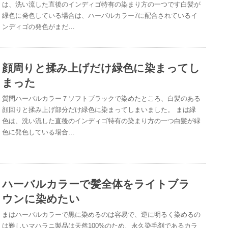
は、洗い流した直後のインディゴ特有の染まり方の一つです白髪が
緑色に発色している場合は、ハーバルカラー7に配合されているイ
ンディゴの発色がまだ…
顔周りと揉み上げだけ緑色に染まってし
まった
質問ハーバルカラー７ソフトブラックで染めたところ、白髪のある
顔回りと揉み上げ部分だけ緑色に染まってしまいました。 まは緑
色は、洗い流した直後のインディゴ特有の染まり方の一つ白髪が緑
色に発色している場合…
ハーバルカラーで髪全体をライトブラ
ウンに染めたい
まはハーバルカラーで黒に染めるのは容易で、逆に明るく染めるの
は難しいマハラニ製品は天然100%のため、永久染毛剤であるカラ