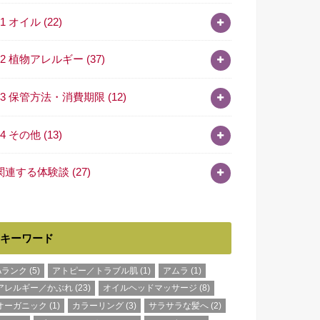
11 オイル
(22)
12 植物アレルギー
(37)
13 保管方法・消費期限
(12)
14 その他
(13)
関連する体験談
(27)
キーワード
Aランク
(5)
アトピー／トラブル肌
(1)
アムラ
(1)
アレルギー／かぶれ
(23)
オイルヘッドマッサージ
(8)
オーガニック
(1)
カラーリング
(3)
サラサラな髪へ
(2)