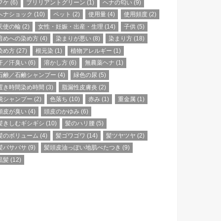
フケ
(6)
ブリリアントグリーン
(1)
ヘナの匂い
(9)
ヘナショック
(10)
ペット
(2)
使用量
(4)
使用頻度
(2)
天使の輪
(2)
女性・妊娠・出産・生理
(14)
子供
(5)
暗めへの染め方
(4)
染まりが悪い
(8)
染まり方
(18)
染め方
(27)
根元染
(1)
植物アレルギー
(1)
汗／汗臭い
(6)
溶かし方
(6)
無農薬ヘナ
(1)
石鹸／石鹸シャンプー
(4)
緑色の尿
(5)
置き時間染め時間
(3)
脂漏性皮膚炎
(2)
脱シャンプー
(2)
色落ち
(10)
赤み
(1)
重金属
(1)
頭皮が臭い
(4)
頭皮のかゆみ
(6)
髪きしむギシギシ
(10)
髪のハリ腰
(5)
髪のボリューム
(4)
髪ゴワゴワ
(14)
髪ツヤツヤ
(2)
髪バサバサ
(9)
髪頭皮油っぽい地肌べたつき
(9)
黒髪
(12)