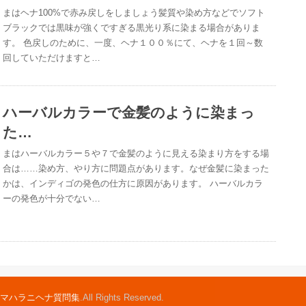
まはヘナ100%で赤み戻しをしましょう髪質や染め方などでソフト
ブラックでは黒味が強くですぎる黒光り系に染まる場合がありま
す。 色戻しのために、一度、ヘナ１００％にて、ヘナを１回～数
回していただけますと…
ハーバルカラーで金髪のように染まっ
た…
まはハーバルカラー５や７で金髪のように見える染まり方をする場
合は……染め方、やり方に問題点があります。なぜ金髪に染まった
かは、インディゴの発色の仕方に原因があります。 ハーバルカラ
ーの発色が十分でない…
マハラニヘナ質問集
.All Rights Reserved.