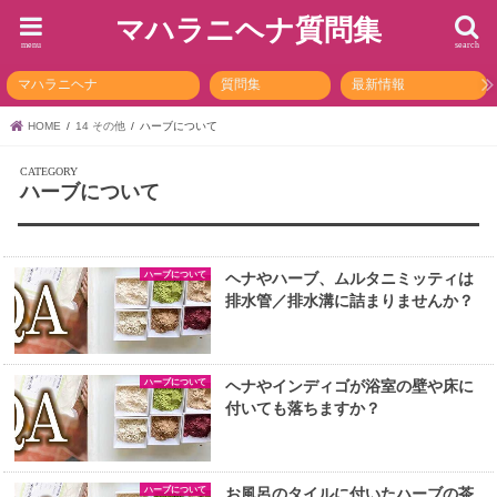
マハラニヘナ質問集
menu
search
マハラニヘナ
質問集
最新情報
HOME
14 その他
ハーブについて
ハーブについて
ハーブについて
ヘナやハーブ、ムルタニミッティは
排水管／排水溝に詰まりませんか？
ハーブについて
ヘナやインディゴが浴室の壁や床に
付いても落ちますか？
ハーブについて
お風呂のタイルに付いたハーブの茶