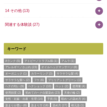
14 その他
(13)
関連する体験談
(27)
キーワード
Aランク
(5)
アトピー／トラブル肌
(1)
アムラ
(1)
アレルギー／かぶれ
(23)
オイルヘッドマッサージ
(8)
オーガニック
(1)
カラーリング
(3)
サラサラな髪
(4)
サラサラな髪へ
(2)
フケ
(6)
ブリリアントグリーン
(1)
ヘナの匂い
(9)
ヘナショック
(10)
ペット
(2)
使用量
(4)
使用頻度
(2)
初めてのヘナ白髪染め
(23)
天使の輪
(2)
女性・妊娠・出産・生理
(14)
子供
(5)
暗めへの染め方
(4)
染まりが悪い
(8)
染まり方
(18)
染め方
(27)
根元染
(1)