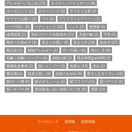
アレルギー／かぶれ
(23)
オイルヘッドマッサージ
(8)
オーガニック
(1)
カラーリング
(3)
サラサラな髪
(4)
サラサラな髪へ
(2)
フケ
(6)
ブリリアントグリーン
(1)
ヘナの匂い
(9)
ヘナショック
(10)
ペット
(2)
使用量
(4)
使用頻度
(2)
初めてのヘナ白髪染め
(23)
天使の輪
(2)
子供
(5)
暗めへの染め方
(4)
染まりが悪い
(8)
染まり方
(18)
染め方
(27)
根元染
(1)
植物アレルギー
(1)
汗／汗臭い
(6)
溶かし方
(6)
石鹸／石鹸シャンプー
(4)
緑色の尿
(5)
置き時間染め時間
(3)
脂漏性皮膚炎
(2)
脱シャンプー
(2)
色落ち
(10)
赤み
(1)
重金属
(1)
頭皮が臭い
(4)
頭皮のかゆみ
(6)
髪きしむギシギシ
(10)
髪のハリ腰
(5)
髪のボリューム
(4)
髪ゴワゴワ
(14)
髪ツヤツヤ
(2)
髪バサバサ
(9)
髪頭皮油っぽい地肌べたつき
(9)
黒髪
(12)
マハラニヘナ
質問集
最新情報