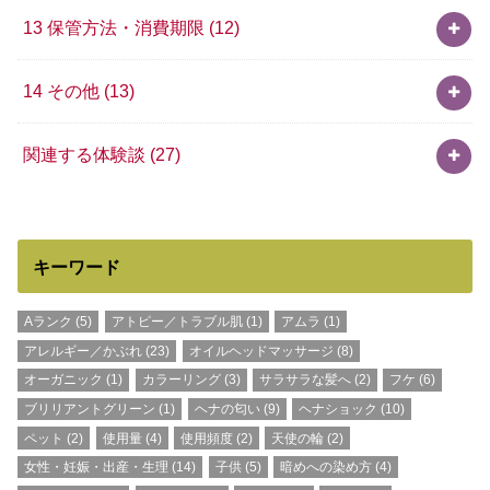
13 保管方法・消費期限
(12)
14 その他
(13)
関連する体験談
(27)
キーワード
Aランク
(5)
アトピー／トラブル肌
(1)
アムラ
(1)
アレルギー／かぶれ
(23)
オイルヘッドマッサージ
(8)
オーガニック
(1)
カラーリング
(3)
サラサラな髪へ
(2)
フケ
(6)
ブリリアントグリーン
(1)
ヘナの匂い
(9)
ヘナショック
(10)
ペット
(2)
使用量
(4)
使用頻度
(2)
天使の輪
(2)
女性・妊娠・出産・生理
(14)
子供
(5)
暗めへの染め方
(4)