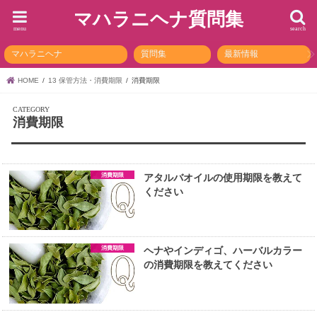
マハラニヘナ質問集
menu
search
マハラニヘナ
質問集
最新情報
HOME
13 保管方法・消費期限
消費期限
消費期限
消費期限
アタルバオイルの使用期限を教えて
ください
消費期限
ヘナやインディゴ、ハーバルカラー
の消費期限を教えてください