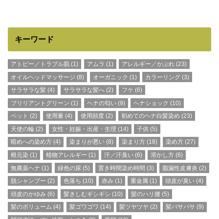
キーワード
アトピー／トラブル肌
(1)
アムラ
(1)
アレルギー／かぶれ
(23)
オイルヘッドマッサージ
(8)
オーガニック
(1)
カラーリング
(3)
サラサラな髪
(4)
サラサラな髪へ
(2)
フケ
(6)
ブリリアントグリーン
(1)
ヘナの匂い
(9)
ヘナショック
(10)
ペット
(2)
使用量
(4)
使用頻度
(2)
初めてのヘナ白髪染め
(23)
天使の輪
(2)
女性・妊娠・出産・生理
(14)
子供
(5)
暗めへの染め方
(4)
染まりが悪い
(8)
染まり方
(18)
染め方
(27)
根元染
(1)
植物アレルギー
(1)
汗／汗臭い
(6)
溶かし方
(6)
無農薬ヘナ
(1)
緑色の尿
(5)
置き時間染め時間
(3)
脂漏性皮膚炎
(2)
脱シャンプー
(2)
色落ち
(10)
赤み
(1)
重金属
(1)
頭皮が臭い
(4)
頭皮のかゆみ
(6)
髪きしむギシギシ
(10)
髪のハリ腰
(5)
髪のボリューム
(4)
髪ゴワゴワ
(14)
髪ツヤツヤ
(2)
髪バサバサ
(9)