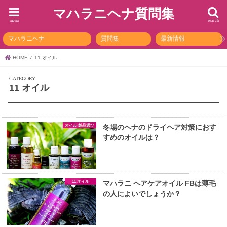
マハラニヘナ質問集
menu
search
マハラニヘナ
質問集
最新情報
HOME
11 オイル
11 オイル
オイル 製品選び
冬場のヘナのドライヘア対策におす
すめのオイルは？
11 オイル
マハラニ ヘアケアオイル FBは薄毛
の人によいでしょうか？