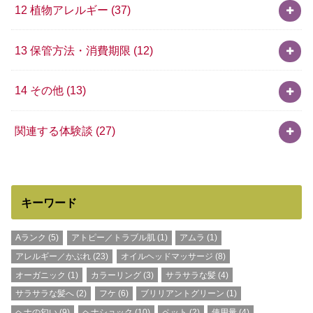
12 植物アレルギー
(37)
13 保管方法・消費期限
(12)
14 その他
(13)
関連する体験談
(27)
キーワード
Aランク
(5)
アトピー／トラブル肌
(1)
アムラ
(1)
アレルギー／かぶれ
(23)
オイルヘッドマッサージ
(8)
オーガニック
(1)
カラーリング
(3)
サラサラな髪
(4)
サラサラな髪へ
(2)
フケ
(6)
ブリリアントグリーン
(1)
ヘナの匂い
(9)
ヘナショック
(10)
ペット
(2)
使用量
(4)