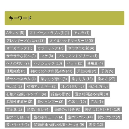
キーワード
Aランク
(5)
アトピー／トラブル肌
(1)
アムラ
(1)
アレルギー／かぶれ
(23)
オイルヘッドマッサージ
(8)
オーガニック
(1)
カラーリング
(3)
サラサラな髪
(4)
サラサラな髪へ
(2)
フケ
(6)
ブリリアントグリーン
(1)
ヘナの匂い
(9)
ヘナショック
(10)
ペット
(2)
使用量
(4)
使用頻度
(2)
初めてのヘナ白髪染め
(23)
天使の輪
(2)
子供
(5)
暗めへの染め方
(4)
染まりが悪い
(8)
染まり方
(18)
染め方
(27)
根元染
(1)
植物アレルギー
(1)
汗／汗臭い
(6)
溶かし方
(6)
石鹸／石鹸シャンプー
(4)
緑色の尿
(5)
置き時間染め時間
(3)
脂漏性皮膚炎
(2)
脱シャンプー
(2)
色落ち
(10)
赤み
(1)
重金属
(1)
頭皮が臭い
(4)
頭皮のかゆみ
(6)
髪きしむギシギシ
(10)
髪のハリ腰
(5)
髪のボリューム
(4)
髪ゴワゴワ
(14)
髪ツヤツヤ
(2)
髪バサバサ
(9)
髪頭皮油っぽい地肌べたつき
(9)
黒髪
(12)