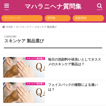
マハラニヘナ質問集
menu
search
マハラニヘナ
質問集
最新情報
HOME
10 スキンケア
スキンケア 製品選び
スキンケア 製品選び
スキンケア 製品選び
毎日の洗顔料や体洗いとしてオスス
メのスキンケア製品は？
スキンケア 製品選び
フェイスパックの種類による違い
は？