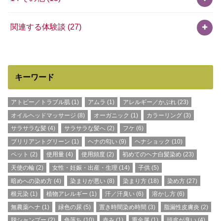
関連する体験談
(27)
キーワード
アトピー／トラブル肌
(1)
アムラ
(1)
アレルギー／かぶれ
(23)
オイルヘッドマッサージ
(8)
オーガニック
(1)
カラーリング
(3)
サラサラな髪
(4)
サラサラな髪へ
(2)
フケ
(6)
ブリリアントグリーン
(1)
ヘナの匂い
(9)
ヘナショック
(10)
ペット
(2)
使用量
(4)
使用頻度
(2)
初めてのヘナ白髪染め
(23)
天使の輪
(2)
女性・妊娠・出産・生理
(14)
子供
(5)
暗めへの染め方
(4)
染まりが悪い
(8)
染まり方
(18)
染め方
(27)
根元染
(1)
植物アレルギー
(1)
汗／汗臭い
(6)
溶かし方
(6)
無農薬ヘナ
(1)
緑色の尿
(5)
置き時間染め時間
(3)
脂漏性皮膚炎
(2)
脱シャンプー
(2)
色落ち
(10)
赤み
(1)
重金属
(1)
頭皮が臭い
(4)