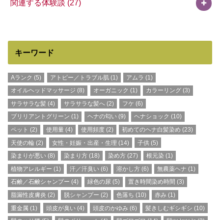
関連する体験談
(27)
キーワード
Aランク
(5)
アトピー／トラブル肌
(1)
アムラ
(1)
オイルヘッドマッサージ
(8)
オーガニック
(1)
カラーリング
(3)
サラサラな髪
(4)
サラサラな髪へ
(2)
フケ
(6)
ブリリアントグリーン
(1)
ヘナの匂い
(9)
ヘナショック
(10)
ペット
(2)
使用量
(4)
使用頻度
(2)
初めてのヘナ白髪染め
(23)
天使の輪
(2)
女性・妊娠・出産・生理
(14)
子供
(5)
染まりが悪い
(8)
染まり方
(18)
染め方
(27)
根元染
(1)
植物アレルギー
(1)
汗／汗臭い
(6)
溶かし方
(6)
無農薬ヘナ
(1)
石鹸／石鹸シャンプー
(4)
緑色の尿
(5)
置き時間染め時間
(3)
脂漏性皮膚炎
(2)
脱シャンプー
(2)
色落ち
(10)
赤み
(1)
重金属
(1)
頭皮が臭い
(4)
頭皮のかゆみ
(6)
髪きしむギシギシ
(10)