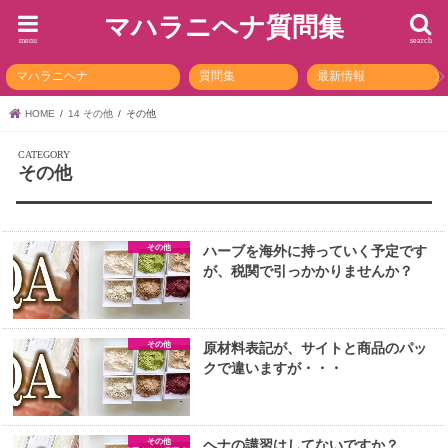
マハラニヘナ質問集
menu
search
マハラニヘナ
質問集
最新情報
HOME
14 その他
その他
その他
その他
ハーブを海外に持っていく予定です
が、税関で引っかかりませんか？
その他
原材料表記が、サイトと商品のパッ
クで違いますが・・・
その他
ヘナの講習はしてないですか？