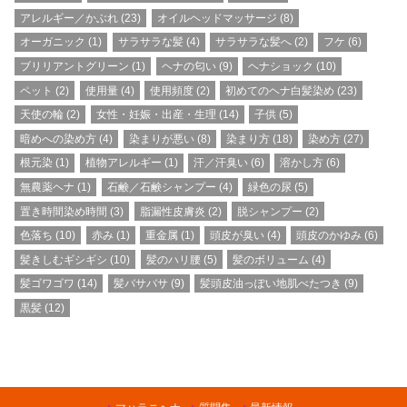
アレルギー／かぶれ
(23)
オイルヘッドマッサージ
(8)
オーガニック
(1)
サラサラな髪
(4)
サラサラな髪へ
(2)
フケ
(6)
ブリリアントグリーン
(1)
ヘナの匂い
(9)
ヘナショック
(10)
ペット
(2)
使用量
(4)
使用頻度
(2)
初めてのヘナ白髪染め
(23)
天使の輪
(2)
女性・妊娠・出産・生理
(14)
子供
(5)
暗めへの染め方
(4)
染まりが悪い
(8)
染まり方
(18)
染め方
(27)
根元染
(1)
植物アレルギー
(1)
汗／汗臭い
(6)
溶かし方
(6)
無農薬ヘナ
(1)
石鹸／石鹸シャンプー
(4)
緑色の尿
(5)
置き時間染め時間
(3)
脂漏性皮膚炎
(2)
脱シャンプー
(2)
色落ち
(10)
赤み
(1)
重金属
(1)
頭皮が臭い
(4)
頭皮のかゆみ
(6)
髪きしむギシギシ
(10)
髪のハリ腰
(5)
髪のボリューム
(4)
髪ゴワゴワ
(14)
髪バサバサ
(9)
髪頭皮油っぽい地肌べたつき
(9)
黒髪
(12)