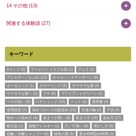
14 その他
(13)
関連する体験談
(27)
キーワード
Aランク
(5)
アトピー／トラブル肌
(1)
アムラ
(1)
アレルギー／かぶれ
(23)
オイルヘッドマッサージ
(8)
オーガニック
(1)
カラーリング
(3)
サラサラな髪
(4)
サラサラな髪へ
(2)
フケ
(6)
ブリリアントグリーン
(1)
ヘナの匂い
(9)
ヘナショック
(10)
ペット
(2)
使用量
(4)
使用頻度
(2)
初めてのヘナ白髪染め
(23)
天使の輪
(2)
子供
(5)
暗めへの染め方
(4)
染まりが悪い
(8)
染まり方
(18)
染め方
(27)
根元染
(1)
植物アレルギー
(1)
汗／汗臭い
(6)
溶かし方
(6)
石鹸／石鹸シャンプー
(4)
緑色の尿
(5)
置き時間染め時間
(3)