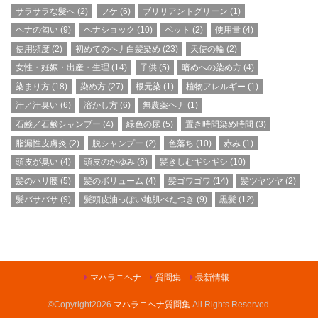
サラサラな髪へ
(2)
フケ
(6)
ブリリアントグリーン
(1)
ヘナの匂い
(9)
ヘナショック
(10)
ペット
(2)
使用量
(4)
使用頻度
(2)
初めてのヘナ白髪染め
(23)
天使の輪
(2)
女性・妊娠・出産・生理
(14)
子供
(5)
暗めへの染め方
(4)
染まり方
(18)
染め方
(27)
根元染
(1)
植物アレルギー
(1)
汗／汗臭い
(6)
溶かし方
(6)
無農薬ヘナ
(1)
石鹸／石鹸シャンプー
(4)
緑色の尿
(5)
置き時間染め時間
(3)
脂漏性皮膚炎
(2)
脱シャンプー
(2)
色落ち
(10)
赤み
(1)
頭皮が臭い
(4)
頭皮のかゆみ
(6)
髪きしむギシギシ
(10)
髪のハリ腰
(5)
髪のボリューム
(4)
髪ゴワゴワ
(14)
髪ツヤツヤ
(2)
髪バサバサ
(9)
髪頭皮油っぽい地肌べたつき
(9)
黒髪
(12)
マハラニヘナ
質問集
最新情報
©Copyright2026
マハラニヘナ質問集
.All Rights Reserved.