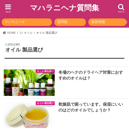
マハラニヘナ質問集
menu
search
マハラニヘナ
質問集
最新情報
HOME
11 オイル
オイル 製品選び
オイル 製品選び
オイル 製品選び
冬場のヘナのドライヘア対策におす
すめのオイルは？
オイル 製品選び
乾燥肌で困っています。保湿にいい
のはどのオイルでしょうか？