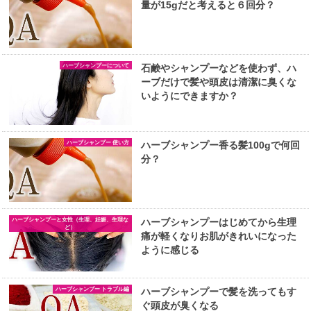
量が15gだと考えると６回分？
ハーブシャンプーについて
石鹸やシャンプーなどを使わず、ハ
ーブだけで髪や頭皮は清潔に臭くな
いようにできますか？
ハーブシャンプー 使い方
ハーブシャンプー香る髪100gで何回
分？
ハーブシャンプーと女性（生理、妊娠、生理な
ハーブシャンプーはじめてから生理
ど）
痛が軽くなりお肌がきれいになった
ように感じる
ハーブシャンプー トラブル編
ハーブシャンプーで髪を洗ってもす
ぐ頭皮が臭くなる