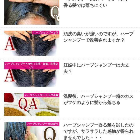
香る髪では落ちにくい
ハーブシャンプーと体
頭皮の臭いが強いのですが、ハーブ
シャンプーで改善されますか？
ハーブシャンプーと女性（生理、妊娠、生理な
妊娠中にハーブシャンプーは大丈
ど）
夫？
ハーブシャンプー トラブル編
洗髪後、ハーブシャンプー粉のカス
がフケのように髪から落ちる
ハーブシャンプー 仕上がり
ハーブシャンプー香る髪を試したの
ですが、サラサラした感触が得られ
ませんでした・・・