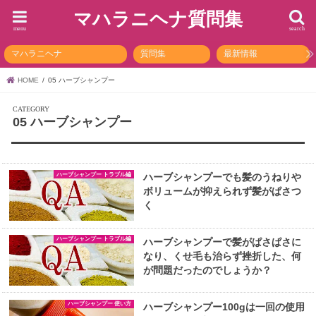
マハラニヘナ質問集
menu
search
マハラニヘナ
質問集
最新情報
HOME
05 ハーブシャンプー
05 ハーブシャンプー
ハーブシャンプー トラブル編
ハーブシャンプーでも髪のうねりや
ボリュームが抑えられず髪がぱさつ
く
ハーブシャンプー トラブル編
ハーブシャンプーで髪がぱさぱさに
なり、くせ毛も治らず挫折した、何
が問題だったのでしょうか？
ハーブシャンプー 使い方
ハーブシャンプー100gは一回の使用