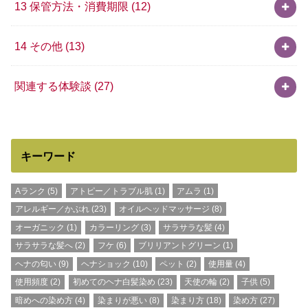
13 保管方法・消費期限
(12)
14 その他
(13)
関連する体験談
(27)
キーワード
Aランク
(5)
アトピー／トラブル肌
(1)
アムラ
(1)
アレルギー／かぶれ
(23)
オイルヘッドマッサージ
(8)
オーガニック
(1)
カラーリング
(3)
サラサラな髪
(4)
サラサラな髪へ
(2)
フケ
(6)
ブリリアントグリーン
(1)
ヘナの匂い
(9)
ヘナショック
(10)
ペット
(2)
使用量
(4)
使用頻度
(2)
初めてのヘナ白髪染め
(23)
天使の輪
(2)
子供
(5)
暗めへの染め方
(4)
染まりが悪い
(8)
染まり方
(18)
染め方
(27)