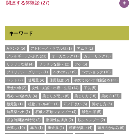
関連する体験談
(27)
キーワード
Aランク
(5)
アトピー／トラブル肌
(1)
アムラ
(1)
アレルギー／かぶれ
(23)
オーガニック
(1)
カラーリング
(3)
サラサラな髪
(4)
サラサラな髪へ
(2)
フケ
(6)
ブリリアントグリーン
(1)
ヘナの匂い
(9)
ヘナショック
(10)
ペット
(2)
使用量
(4)
使用頻度
(2)
初めてのヘナ白髪染め
(23)
天使の輪
(2)
女性・妊娠・出産・生理
(14)
子供
(5)
暗めへの染め方
(4)
染まりが悪い
(8)
染まり方
(18)
染め方
(27)
根元染
(1)
植物アレルギー
(1)
汗／汗臭い
(6)
溶かし方
(6)
無農薬ヘナ
(1)
石鹸／石鹸シャンプー
(4)
緑色の尿
(5)
置き時間染め時間
(3)
脂漏性皮膚炎
(2)
脱シャンプー
(2)
色落ち
(10)
赤み
(1)
重金属
(1)
頭皮が臭い
(4)
頭皮のかゆみ
(6)