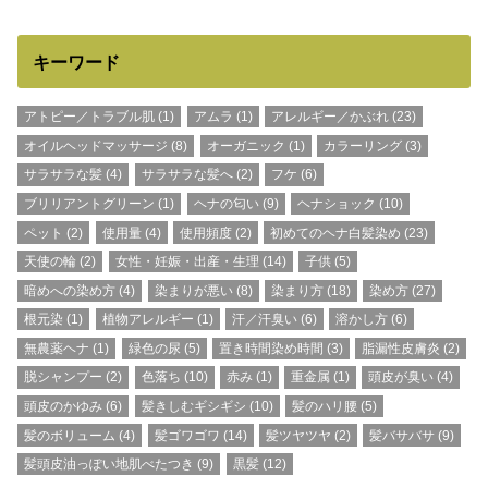
キーワード
アトピー／トラブル肌
(1)
アムラ
(1)
アレルギー／かぶれ
(23)
オイルヘッドマッサージ
(8)
オーガニック
(1)
カラーリング
(3)
サラサラな髪
(4)
サラサラな髪へ
(2)
フケ
(6)
ブリリアントグリーン
(1)
ヘナの匂い
(9)
ヘナショック
(10)
ペット
(2)
使用量
(4)
使用頻度
(2)
初めてのヘナ白髪染め
(23)
天使の輪
(2)
女性・妊娠・出産・生理
(14)
子供
(5)
暗めへの染め方
(4)
染まりが悪い
(8)
染まり方
(18)
染め方
(27)
根元染
(1)
植物アレルギー
(1)
汗／汗臭い
(6)
溶かし方
(6)
無農薬ヘナ
(1)
緑色の尿
(5)
置き時間染め時間
(3)
脂漏性皮膚炎
(2)
脱シャンプー
(2)
色落ち
(10)
赤み
(1)
重金属
(1)
頭皮が臭い
(4)
頭皮のかゆみ
(6)
髪きしむギシギシ
(10)
髪のハリ腰
(5)
髪のボリューム
(4)
髪ゴワゴワ
(14)
髪ツヤツヤ
(2)
髪バサバサ
(9)
髪頭皮油っぽい地肌べたつき
(9)
黒髪
(12)