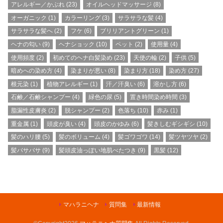
アレルギー／かぶれ
(23)
オイルヘッドマッサージ
(8)
オーガニック
(1)
カラーリング
(3)
サラサラな髪
(4)
サラサラな髪へ
(2)
フケ
(6)
ブリリアントグリーン
(1)
ヘナの匂い
(9)
ヘナショック
(10)
ペット
(2)
使用量
(4)
使用頻度
(2)
初めてのヘナ白髪染め
(23)
天使の輪
(2)
子供
(5)
暗めへの染め方
(4)
染まりが悪い
(8)
染まり方
(18)
染め方
(27)
根元染
(1)
植物アレルギー
(1)
汗／汗臭い
(6)
溶かし方
(6)
石鹸／石鹸シャンプー
(4)
緑色の尿
(5)
置き時間染め時間
(3)
脂漏性皮膚炎
(2)
脱シャンプー
(2)
色落ち
(10)
赤み
(1)
重金属
(1)
頭皮が臭い
(4)
頭皮のかゆみ
(6)
髪きしむギシギシ
(10)
髪のハリ腰
(5)
髪のボリューム
(4)
髪ゴワゴワ
(14)
髪ツヤツヤ
(2)
髪バサバサ
(9)
髪頭皮油っぽい地肌べたつき
(9)
黒髪
(12)
マハラニヘナ
質問集
最新情報