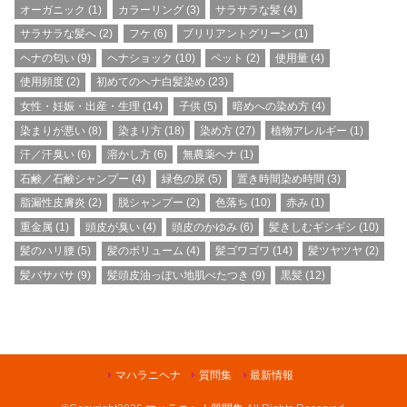
オーガニック
(1)
カラーリング
(3)
サラサラな髪
(4)
サラサラな髪へ
(2)
フケ
(6)
ブリリアントグリーン
(1)
ヘナの匂い
(9)
ヘナショック
(10)
ペット
(2)
使用量
(4)
使用頻度
(2)
初めてのヘナ白髪染め
(23)
女性・妊娠・出産・生理
(14)
子供
(5)
暗めへの染め方
(4)
染まりが悪い
(8)
染まり方
(18)
染め方
(27)
植物アレルギー
(1)
汗／汗臭い
(6)
溶かし方
(6)
無農薬ヘナ
(1)
石鹸／石鹸シャンプー
(4)
緑色の尿
(5)
置き時間染め時間
(3)
脂漏性皮膚炎
(2)
脱シャンプー
(2)
色落ち
(10)
赤み
(1)
重金属
(1)
頭皮が臭い
(4)
頭皮のかゆみ
(6)
髪きしむギシギシ
(10)
髪のハリ腰
(5)
髪のボリューム
(4)
髪ゴワゴワ
(14)
髪ツヤツヤ
(2)
髪バサバサ
(9)
髪頭皮油っぽい地肌べたつき
(9)
黒髪
(12)
マハラニヘナ
質問集
最新情報