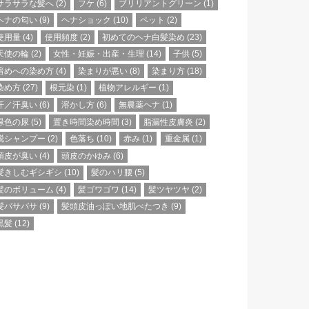
サラサラな髪へ
(2)
フケ
(6)
ブリリアントグリーン
(1)
ヘナの匂い
(9)
ヘナショック
(10)
ペット
(2)
使用量
(4)
使用頻度
(2)
初めてのヘナ白髪染め
(23)
天使の輪
(2)
女性・妊娠・出産・生理
(14)
子供
(5)
暗めへの染め方
(4)
染まりが悪い
(8)
染まり方
(18)
染め方
(27)
根元染
(1)
植物アレルギー
(1)
汗／汗臭い
(6)
溶かし方
(6)
無農薬ヘナ
(1)
緑色の尿
(5)
置き時間染め時間
(3)
脂漏性皮膚炎
(2)
脱シャンプー
(2)
色落ち
(10)
赤み
(1)
重金属
(1)
頭皮が臭い
(4)
頭皮のかゆみ
(6)
髪きしむギシギシ
(10)
髪のハリ腰
(5)
髪のボリューム
(4)
髪ゴワゴワ
(14)
髪ツヤツヤ
(2)
髪バサバサ
(9)
髪頭皮油っぽい地肌べたつき
(9)
黒髪
(12)