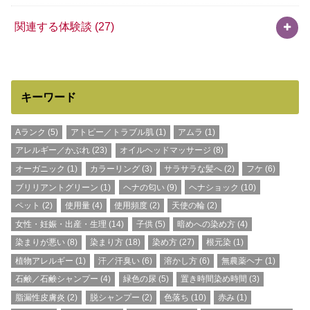
関連する体験談
(27)
キーワード
Aランク
(5)
アトピー／トラブル肌
(1)
アムラ
(1)
アレルギー／かぶれ
(23)
オイルヘッドマッサージ
(8)
オーガニック
(1)
カラーリング
(3)
サラサラな髪へ
(2)
フケ
(6)
ブリリアントグリーン
(1)
ヘナの匂い
(9)
ヘナショック
(10)
ペット
(2)
使用量
(4)
使用頻度
(2)
天使の輪
(2)
女性・妊娠・出産・生理
(14)
子供
(5)
暗めへの染め方
(4)
染まりが悪い
(8)
染まり方
(18)
染め方
(27)
根元染
(1)
植物アレルギー
(1)
汗／汗臭い
(6)
溶かし方
(6)
無農薬ヘナ
(1)
石鹸／石鹸シャンプー
(4)
緑色の尿
(5)
置き時間染め時間
(3)
脂漏性皮膚炎
(2)
脱シャンプー
(2)
色落ち
(10)
赤み
(1)