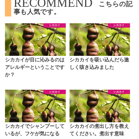
RECOMMEND
こちらの記
事も人気です。
シカカイ
シカカイ
シカカイが目に沁みるのは
シカカイを吸い込んだら激
アレルギーということです
しく咳き込みました
か？
シカカイ
シカカイ
シカカイでシャンプーして
シカカイの煮出し方を教え
いるが、フケが気になる
てください。煮出す意味