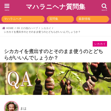
マハラニヘナ質問集
menu
search
マハラニヘナ
質問集
最新情報
HOME
09 その他のハーブ
シカカイ
シカカイを煮出すのとそのまま使うのとどちらがいいんでしょうか？
シカカイ
シカカイを煮出すのとそのまま使うのとどち
らがいいんでしょうか？
まは