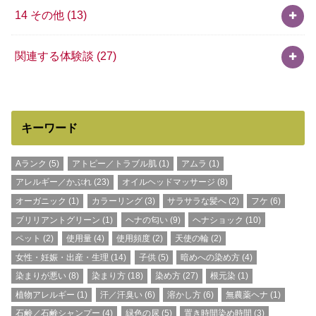
14 その他
(13)
関連する体験談
(27)
キーワード
Aランク
(5)
アトピー／トラブル肌
(1)
アムラ
(1)
アレルギー／かぶれ
(23)
オイルヘッドマッサージ
(8)
オーガニック
(1)
カラーリング
(3)
サラサラな髪へ
(2)
フケ
(6)
ブリリアントグリーン
(1)
ヘナの匂い
(9)
ヘナショック
(10)
ペット
(2)
使用量
(4)
使用頻度
(2)
天使の輪
(2)
女性・妊娠・出産・生理
(14)
子供
(5)
暗めへの染め方
(4)
染まりが悪い
(8)
染まり方
(18)
染め方
(27)
根元染
(1)
植物アレルギー
(1)
汗／汗臭い
(6)
溶かし方
(6)
無農薬ヘナ
(1)
石鹸／石鹸シャンプー
(4)
緑色の尿
(5)
置き時間染め時間
(3)