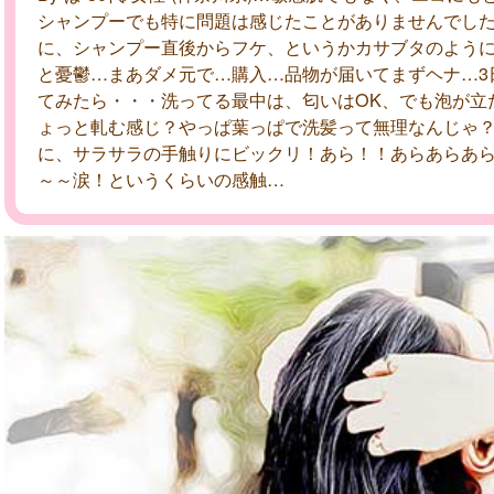
シャンプーでも特に問題は感じたことがありませんでし
に、シャンプー直後からフケ、というかカサブタのよう
と憂鬱…まあダメ元で…購入…品物が届いてまずヘナ…3
てみたら・・・洗ってる最中は、匂いはOK、でも泡が立
ょっと軋む感じ？やっぱ葉っぱで洗髪って無理なんじゃ
に、サラサラの手触りにビックリ！あら！！あらあらあ
～～涙！というくらいの感触…