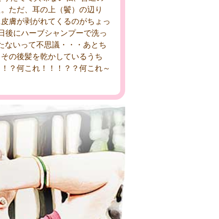
た。ただ、耳の上（鬢）の辺り
に皮膚が剥がれてくるのがちょっ
日後にハーブシャンプーで洗っ
たないって不思議・・・あとち
？その後髪を乾かしているうち
ら！？何これ！！！？？何これ～