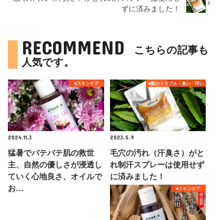
ずに済みました！
RECOMMEND
こちらの記事も
人気です。
■スキンケア
■髪のトラブル・臭い・痒い
2024.11.3
2023.5.9
猛暑でバテバテ肌の救世
毛穴の汚れ（汗臭さ）がと
主、自然の優しさが浸透し
れ制汗スプレーは使用せず
ていく心地良さ、オイルで
に済みました！
お…
■スキンケア