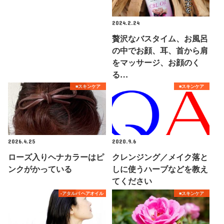
2024.2.24
贅沢なバスタイム、お風呂
の中でお顔、耳、首から肩
をマッサージ、お顔のく
る…
■スキンケア
■スキンケア
2026.4.25
2020.9.6
ローズ入りヘナカラーはピ
クレンジング／メイク落と
ンクがかっている
しに使うハーブなどを教え
てください
-アタルバ ヘアオイル
■スキンケア