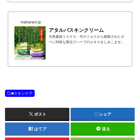
（インドローズ）精油を配合しているためミルク
の匂いは一切しません。
maharani.jp
アタルバスキンクリーム
天然素材１００％、牛のミルクから精製されたギ
ーに特殊な製法でハーブのエキスをしみこませた
スキンクリームは保湿作用
■スキンケア
ポスト
シェア
はてブ
送る