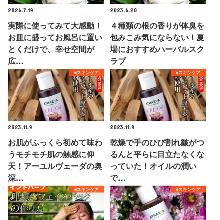
2026.7.19
2023.6.20
実際に使ってみて大感動！
４種類の根の香りが体臭を
お皿に盛ってお風呂に置い
包みこみ気にならない！夏
とくだけで、幸せ空間が
場におすすめハーバルスク
広…
ラブ
■スキンケア
■スキンケア
2023.11.9
2023.11.9
お肌がふっくら初めて味わ
乾燥で手のひび割れ皺がつ
うモチモチ肌の触感に仰
るんと平らに目立たなくな
天！アーユルヴェーダの奥
っていた！オイルの潤い
深…
で…
■スキンケア
■スキンケア