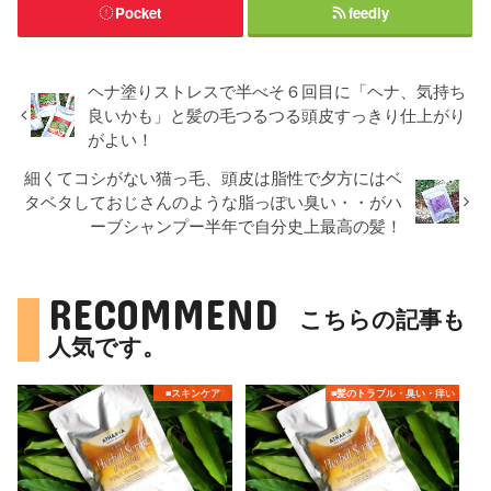
Pocket
feedly
ヘナ塗りストレスで半べそ６回目に「ヘナ、気持ち
良いかも」と髪の毛つるつる頭皮すっきり仕上がり
がよい！
細くてコシがない猫っ毛、頭皮は脂性で夕方にはベ
タベタしておじさんのような脂っぽい臭い・・がハ
ーブシャンプー半年で自分史上最高の髪！
RECOMMEND
こちらの記事も
人気です。
■スキンケア
■髪のトラブル・臭い・痒い