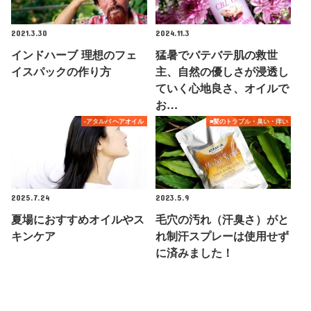
2021.3.30
2024.11.3
インドハーブ 理想のフェ
猛暑でバテバテ肌の救世
イスパックの作り方
主、自然の優しさが浸透し
ていく心地良さ、オイルで
お…
-アタルバ ヘアオイル
■髪のトラブル・臭い・痒い
2025.7.24
2023.5.9
夏場におすすめオイルやス
毛穴の汚れ（汗臭さ）がと
キンケア
れ制汗スプレーは使用せず
に済みました！