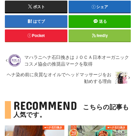
ポスト
シェア
はてブ
送る
Pocket
feedly
マハラニヘナ石臼挽きはＪＯＣＡ日本オーガニック
コスメ協会の推奨品マークを取得
ヘナ染め前に良質なオイルでヘッドマッサージをお
勧めする理由
RECOMMEND
こちらの記事も
人気です。
■ヘナ石臼挽き
■ヘナ石臼挽き