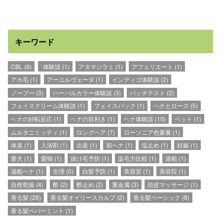
キーワード
CBL
(9)
`体験談
(1)
アタマジラミ
(1)
アフェリエート
(1)
アホ毛
(1)
アーユルヴェーダ
(1)
インディゴ体験談
(2)
ノープー
(3)
ハーバルカラー体験談
(3)
パッチテスト
(2)
フェイスクリーム体験談
(1)
フェイスパック
(1)
ヘナとローズ
(5)
ヘナの好転反応
(1)
ヘナの目利き
(1)
ヘナ体験談
(10)
ペット
(1)
ムルタニミッティ
(1)
ロングヘア
(7)
ローソニア色素量
(1)
体臭
(1)
入浴剤
(1)
出産
(1)
初ヘナ
(1)
塩止め
(1)
妊娠
(1)
愛犬
(1)
愛猫
(1)
抜け毛予防
(1)
染毛力比較
(1)
湯船
(1)
湯船ヘナ
(1)
生理
(5)
白髪予防
(1)
美容室
(1)
美容院
(1)
自然乾燥
(4)
酢
(2)
酢止め
(2)
重金属
(3)
頭皮マッサージ
(1)
香る髪
(26)
香る髪オイリースカルプ
(2)
香る髪ベーシック
(8)
香る髪ペパーミント
(1)