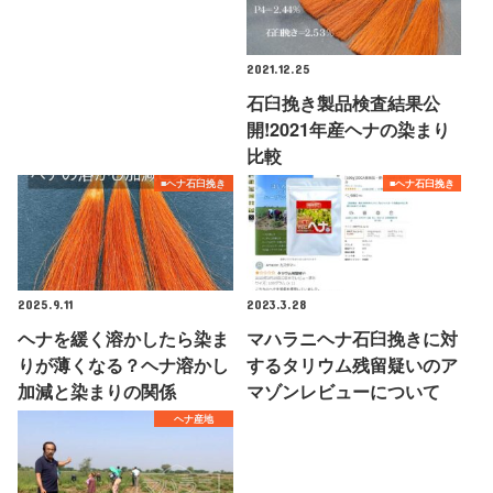
2021.12.25
石臼挽き製品検査結果公
開!2021年産ヘナの染まり
比較
■ヘナ石臼挽き
■ヘナ石臼挽き
2025.9.11
2023.3.28
ヘナを緩く溶かしたら染ま
マハラニヘナ石臼挽きに対
りが薄くなる？ヘナ溶かし
するタリウム残留疑いのア
加減と染まりの関係
マゾンレビューについて
ヘナ産地