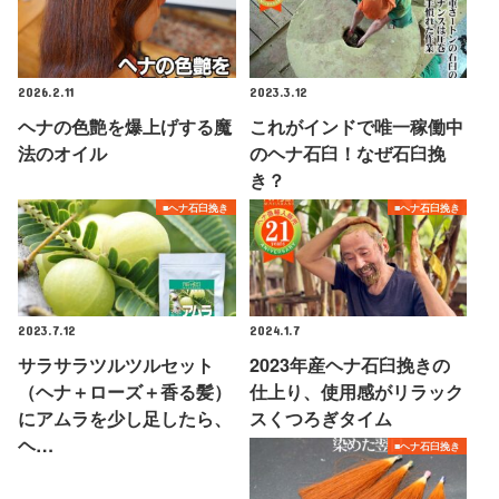
2026.2.11
2023.3.12
ヘナの色艶を爆上げする魔
これがインドで唯一稼働中
法のオイル
のヘナ石臼！なぜ石臼挽
き？
■ヘナ石臼挽き
■ヘナ石臼挽き
2023.7.12
2024.1.7
サラサラツルツルセット
2023年産ヘナ石臼挽きの
（ヘナ＋ローズ＋香る髪）
仕上り、使用感がリラック
にアムラを少し足したら、
スくつろぎタイム
ヘ…
■ヘナ石臼挽き